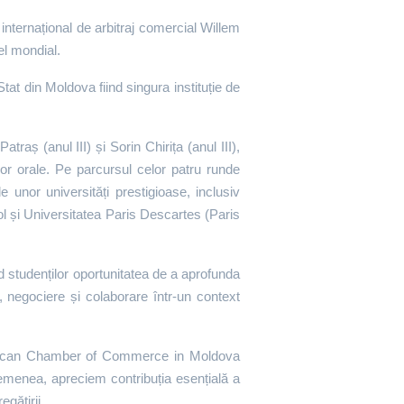
 internațional de arbitraj comercial Willem
el mondial.
tat din Moldova fiind singura instituție de
aș (anul III) și Sorin Chirița (anul III),
lor orale. Pe parcursul celor patru runde
e unor universități prestigioase, inclusiv
l și Universitatea Paris Descartes (Paris
nd studenților oportunitatea de a aprofunda
e, negociere și colaborare într-un context
merican Chamber of Commerce in Moldova
asemenea, apreciem contribuția esențială a
gătirii.