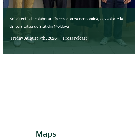
Noi direcții de colaborare în cercetarea economică, dezvoltate la
Universitatea de Stat din Moldova
Friday August 7th, 2026
Press release
Maps