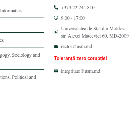
+373 22 244 810
Informatics
9:00 - 17:00
Universitatea de Stat din Moldova
str. Alexei Mateevici 60, MD-2009
es
rector@usm.md
agogy, Sociology and
Toleranță zero corupției
integritate@usm.md
tions, Political and