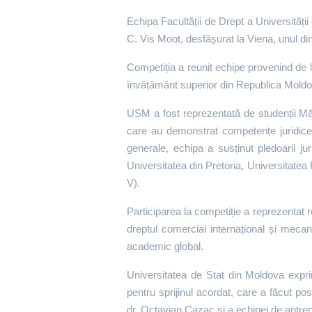
Echipa Facultății de Drept a Universității
C. Vis Moot, desfășurat la Viena, unul din
Competiția a reunit echipe provenind de la
învățământ superior din Republica Moldov
USM a fost reprezentată de studenții Mădă
care au demonstrat competențe juridice s
generale, echipa a susținut pledoarii jur
Universitatea din Pretoria, Universitate
V).
Participarea la competiție a reprezentat r
dreptul comercial internațional și mecani
academic global.
Universitatea de Stat din Moldova exp
pentru sprijinul acordat, care a făcut po
dr. Octavian Cazac și a echipei de antreno