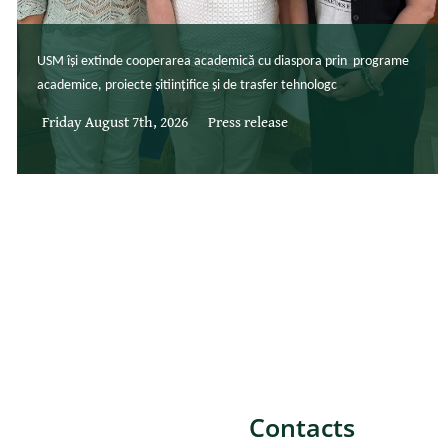
USM își extinde cooperarea academică cu diaspora prin programe
academice, proiecte șitiințifice și de trasfer tehnologc
Friday August 7th, 2026
Press release
Contacts