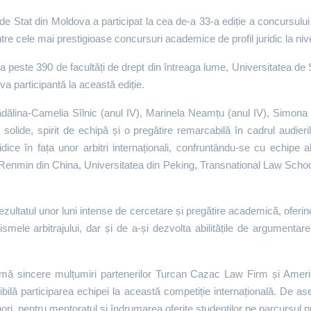
 de Stat din Moldova a participat la cea de-a 33-a ediție a concursului
tre cele mai prestigioase concursuri academice de profil juridic la niv
 peste 390 de facultăți de drept din întreaga lume, Universitatea de S
a participantă la această ediție.
lina-Camelia Sîlnic (anul IV), Marinela Neamțu (anul IV), Simona Patr
olide, spirit de echipă și o pregătire remarcabilă în cadrul audieri
idice în fața unor arbitri internaționali, confruntându-se cu echipe al
a Renmin din China, Universitatea din Peking, Transnational Law Schoo
ezultatul unor luni intense de cercetare și pregătire academică, oferi
smele arbitrajului, dar și de a-și dezvolta abilitățile de argumentar
rimă sincere mulțumiri partenerilor Turcan Cazac Law Firm și A
sibilă participarea echipei la această competiție internațională. De 
ri, pentru mentoratul și îndrumarea oferite studenților pe parcursul pre