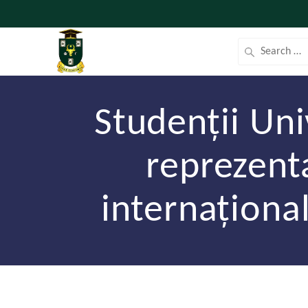
Studenții Uni
reprezenta
internaționa