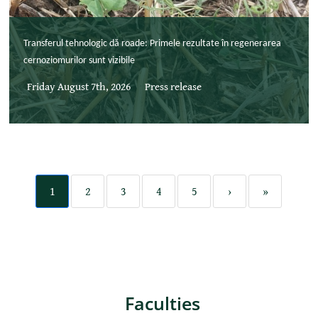
Transferul tehnologic dă roade: Primele rezultate în regenerarea
cernoziomurilor sunt vizibile
Friday August 7th, 2026
Press release
1
2
3
4
5
›
»
Faculties