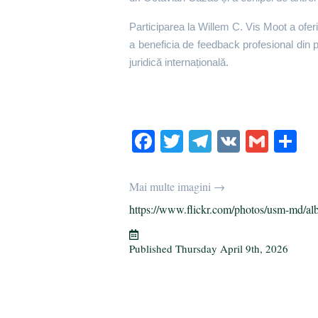
Participarea la Willem C. Vis Moot a oferi
a beneficia de feedback profesional din 
juridică internațională.
Fa
T
Te
V
G
S
ce
wi
le
K
m
ha
bo
tte
gr
ail
re
Mai multe imagini →
ok
r
a
https://www.flickr.com/photos/usm-md/al
m
Published
Thursday April 9th, 2026