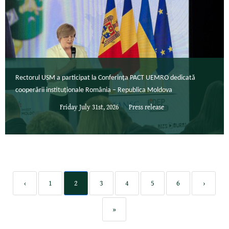
Rectorul USM a participat la Conferința PACT UEMRO dedicată
cooperării instituționale România – Republica Moldova
Friday July 31st, 2026
Press release
‹
1
2
3
4
5
6
›
»