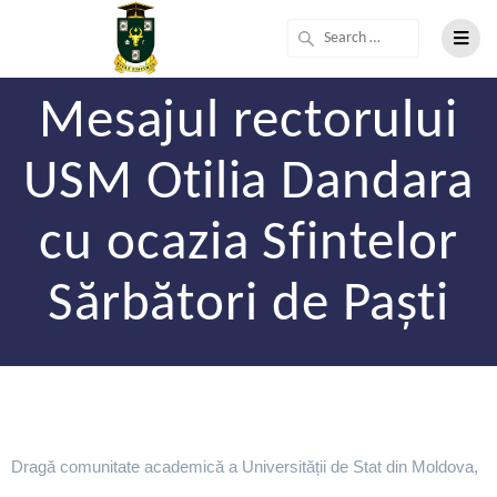
Mesajul rectorului
USM Otilia Dandara
cu ocazia Sfintelor
Sărbători de Paști
Dragă comunitate academică a Universității de Stat din Moldova,