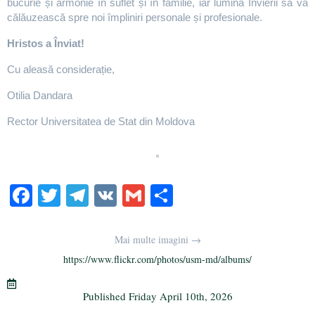
bucurie și armonie în suflet și în familie, iar lumina Învierii să vă
călăuzească spre noi împliniri personale și profesionale.
Hristos a Înviat!
Cu aleasă considerație,
Otilia Dandara
Rector
Universitatea de Stat din Moldova
Fa
T
Te
V
G
S
ce
wi
le
K
m
ha
bo
tte
gr
ail
re
Mai multe imagini →
ok
r
a
https://www.flickr.com/photos/usm-md/albums/
m
Published
Friday April 10th, 2026