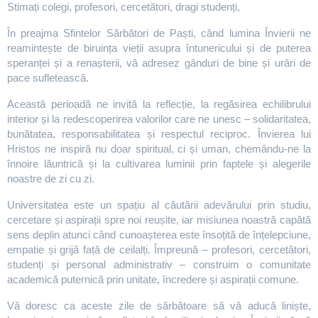
Stimați colegi, profesori, cercetători, dragi studenți,
În preajma Sfintelor Sărbători de Paști, când lumina Învierii ne
reamintește de biruința vieții asupra întunericului și de puterea
speranței și a renașterii, vă adresez gânduri de bine și urări de
pace sufletească.
Această perioadă ne invită la reflecție, la regăsirea echilibrului
interior și la redescoperirea valorilor care ne unesc – solidaritatea,
bunătatea, responsabilitatea și respectul reciproc. Învierea lui
Hristos ne inspiră nu doar spiritual, ci și uman, chemându-ne la
înnoire lăuntrică și la cultivarea luminii prin faptele și alegerile
noastre de zi cu zi.
Universitatea este un spațiu al căutării adevărului prin studiu,
cercetare și aspirații spre noi reușite, iar misiunea noastră capătă
sens deplin atunci când cunoașterea este însoțită de înțelepciune,
empatie și grijă față de ceilalți. Împreună – profesori, cercetători,
studenți și personal administrativ – construim o comunitate
academică puternică prin unitate, încredere și aspirații comune.
Vă doresc ca aceste zile de sărbătoare să vă aducă liniște,