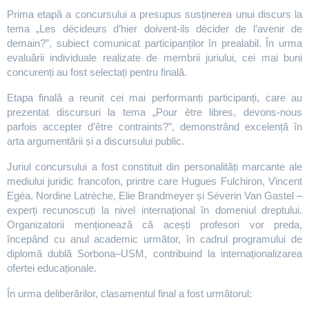
Prima etapă a concursului a presupus susținerea unui discurs la
tema „Les décideurs d’hier doivent-ils décider de l’avenir de
demain?”, subiect comunicat participanților în prealabil. În urma
evaluării individuale realizate de membrii juriului, cei mai buni
concurenți au fost selectați pentru finală.
Etapa finală a reunit cei mai performanți participanți, care au
prezentat discursuri la tema „Pour être libres, devons-nous
parfois accepter d’être contraints?”, demonstrând excelență în
arta argumentării și a discursului public.
Juriul concursului a fost constituit din personalități marcante ale
mediului juridic francofon, printre care Hugues Fulchiron, Vincent
Egéa, Nordine Latrèche, Elie Brandmeyer și Séverin Van Gastel –
experți recunoscuți la nivel internațional în domeniul dreptului.
Organizatorii menționează că acești profesori vor preda,
începând cu anul academic următor, în cadrul programului de
diplomă dublă Sorbona–USM, contribuind la internaționalizarea
ofertei educaționale.
În urma deliberărilor, clasamentul final a fost următorul: