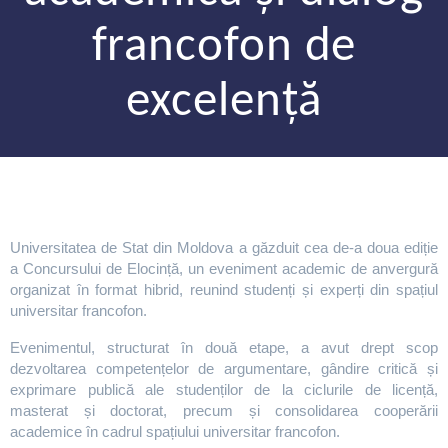
francofon de
excelență
Universitatea de Stat din Moldova a găzduit cea de-a doua ediție
a Concursului de Elocință, un eveniment academic de anvergură
organizat în format hibrid, reunind studenți și experți din spațiul
universitar francofon.
Evenimentul, structurat în două etape, a avut drept scop
dezvoltarea competențelor de argumentare, gândire critică și
exprimare publică ale studenților de la ciclurile de licență,
masterat și doctorat, precum și consolidarea cooperării
academice în cadrul spațiului universitar francofon.