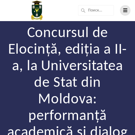
Concursul de
Elocință, ediția a II-
a, la Universitatea
de Stat din
Moldova:
performanță
academică și dialog