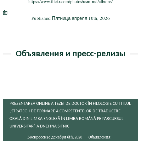
ok
r
a
а
https://www.flickr.com/photos/usm-md/albums/
m
в
Published
Пятница апреля 10th, 2026
и
ть
Объявления и пресс-релизы
PREZENTAREA ONLINE A TEZEI DE DOCTOR ÎN FILOLOGIE CU TITLUL
„STRATEGII DE FORMARE A COMPETENȚELOR DE TRADUCERE
ORALĂ DIN LIMBA ENGLEZĂ ÎN LIMBA ROMÂNĂ PE PARCURSUL
UNIVERSITAR” A DNEI INA SÎTNIC
Воскресенье декабря 6th, 2020
Обьявления