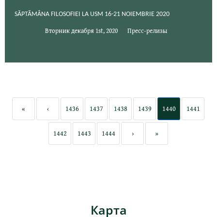
SĂPTĂMÂNA FILOSOFIEI LA USM 16-21 NOIEMBRIE 2020
Вторник декабря 1st, 2020
Пресс-релизы
«
‹
1436
1437
1438
1439
1440
1441
1442
1443
1444
›
»
Карта