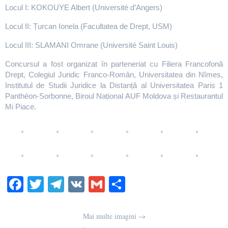
Locul I: KOKOUYE Albert (Université d’Angers)
Locul II: Țurcan Ionela (Facultatea de Drept, USM)
Locul III: SLAMANI Omrane (Université Saint Louis)
Concursul a fost organizat în parteneriat cu Filiera Francofonă
Drept, Colegiul Juridic Franco-Român, Universitatea din Nîmes,
Institutul de Studii Juridice la Distanță al Universitatea Paris 1
Panthéon-Sorbonne, Biroul Național AUF Moldova și Restaurantul
Mi Piace.
Fa
T
Te
V
G
О
ce
wi
le
K
m
тп
bo
tte
gr
ail
р
Mai multe imagini →