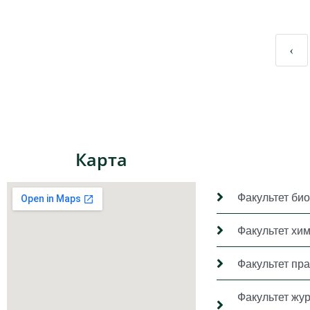
‹
Карта
Факультет био
Факультет хи
Факультет пр
Факультет жу