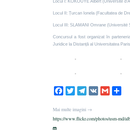
Locul I: KOKOUYE Albert (Université d’
Locul II: Țurcan Ionela (Facultatea de D
Locul III: SLAMANI Omrane (Université S
Concursul a fost organizat în parteneri
Juridice la Distanță al Universitatea Pa
Fa
T
Te
V
G
О
ce
wi
le
K
m
т
bo
tte
gr
ail
р
Mai multe imagini →
ok
r
a
а
https://www.flickr.com/photos/usm-md/al
m
в