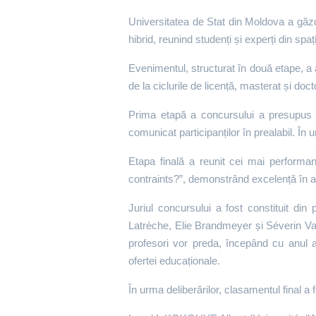
Universitatea de Stat din Moldova a găz
hibrid, reunind studenți și experți din spaț
Evenimentul, structurat în două etape, a
de la ciclurile de licență, masterat și do
Prima etapă a concursului a presupus s
comunicat participanților în prealabil. În 
Etapa finală a reunit cei mai performan
contraints?”, demonstrând excelență în ar
Juriul concursului a fost constituit din
Latrèche, Elie Brandmeyer și Séverin Van
profesori vor preda, începând cu anul 
ofertei educaționale.
În urma deliberărilor, clasamentul final a 