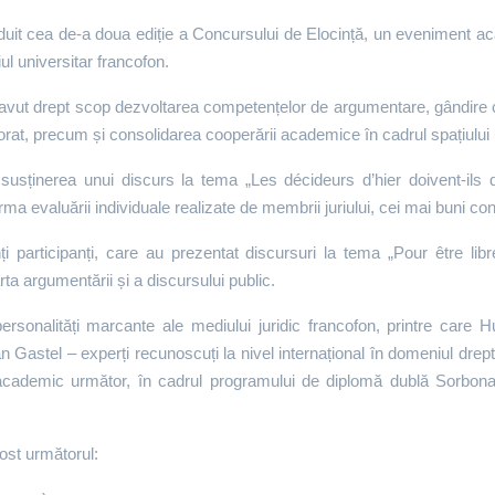
duit cea de-a doua ediție a Concursului de Elocință, un eveniment a
iul universitar francofon.
 avut drept scop dezvoltarea competențelor de argumentare, gândire cri
ctorat, precum și consolidarea cooperării academice în cadrul spațiului 
usținerea unui discurs la tema „Les décideurs d’hier doivent-ils d
urma evaluării individuale realizate de membrii juriului, cei mai buni con
ți participanți, care au prezentat discursuri la tema „Pour être lib
ta argumentării și a discursului public.
 personalități marcante ale mediului juridic francofon, printre car
 Gastel – experți recunoscuți la nivel internațional în domeniul drept
academic următor, în cadrul programului de diplomă dublă Sorbona–
fost următorul: