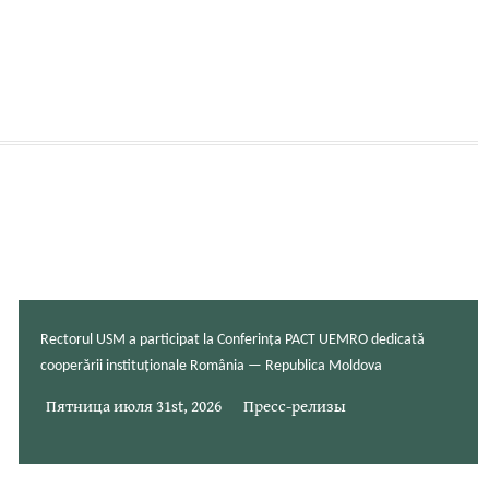
Rectorul USM a participat la Conferința PACT UEMRO dedicată
cooperării instituționale România — Republica Moldova
Пятница июля 31st, 2026
Пресс-релизы