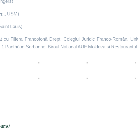
Angers)
rept, USM)
aint Louis)
at cu Filiera Francofonă Drept, Colegiul Juridic Franco-Român, Unive
ris 1 Panthéon-Sorbonne, Biroul Național AUF Moldova și Restaurantul
п
bums/