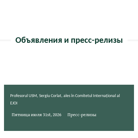
ь
Объявления и пресс-релизы
Profesorul USM, Sergiu Corlat, ales în Comitetul Internațional al
EJOI
Пятница июля 31st, 2026
Пресс-релизы