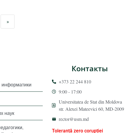
»
Контакты
+373 22 244 810
и информатики
9:00 - 17:00
Universitatea de Stat din Moldova
str. Alexei Mateevici 60, MD-2009
х наук
rector@usm.md
педагогики,
Toleranță zero corupției