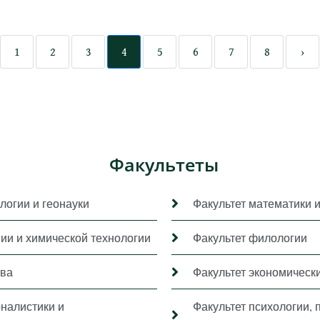
1
2
3
4
5
6
7
8
›
Факультеты
логии и геонауки
Факультет математики 
мии и химической технологии
Факультет филологии
ава
Факультет экономически
рналистики и
Факультет психологии, 