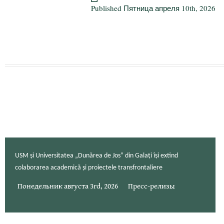
и
Published
Пятница апреля 10th, 2026
т
USM și Universitatea „Dunărea de Jos” din Galați își extind
colaborarea academică și proiectele transfrontaliere
Понедельник августа 3rd, 2026
Пресс-релизы