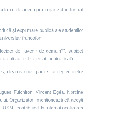
cademic de anvergură organizat în format
tică și exprimare publică ale studenților
universitar francofon.
écider de l’avenir de demain?”, subiect
curenți au fost selectați pentru finală.
res, devons-nous parfois accepter d’être
e Hugues Fulchiron, Vincent Egéa, Nordine
ului. Organizatorii menționează că acești
USM, contribuind la internaționalizarea