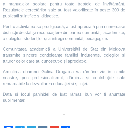
a manualelor școlare pentru toate treptele de învățământ.
Rezultatele cercetărilor sale au fost valorificate în peste 300 de
publicații științifice și didactice.
Pentru activitatea sa prodigioasă, a fost apreciată prin numeroase
distincții de stat și recunoaștere din partea comunității academice,
a colegilor, studenților și a întregii comunități pedagogice.
Comunitatea academică a Universității de Stat din Moldova
transmite sincere condoleanțe familiei îndurerate, colegilor și
tuturor celor care au cunoscut-o și apreciat-o.
Amintirea doamnei Galina Dragalina va rămâne vie în inimile
noastre, prin profesionalismul, dăruirea și contribuțiile sale
remarcabile la dezvoltarea educației și științei.
Data și locul panihidei de luat rămas bun vor fi anunțate
suplimentar.