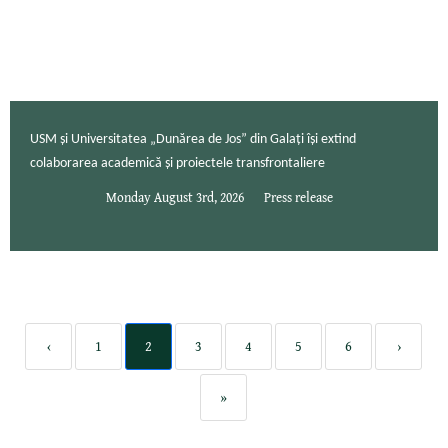
USM și Universitatea „Dunărea de Jos” din Galați își extind
colaborarea academică și proiectele transfrontaliere
Monday August 3rd, 2026
Press release
‹
1
2
3
4
5
6
›
»