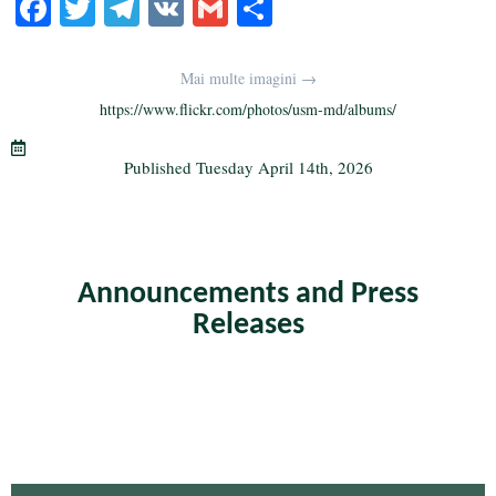
Fa
T
Te
V
G
S
ce
wi
le
K
m
ha
bo
tte
gr
ail
re
Mai multe imagini →
ok
r
a
https://www.flickr.com/photos/usm-md/albums/
m
Published
Tuesday April 14th, 2026
Announcements and Press
Releases