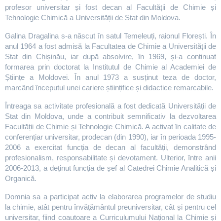
profesor universitar și fost decan al Facultății de Chimie și
Tehnologie Chimică a Universității de Stat din Moldova.
Galina Dragalina s-a născut în satul Temeleuți, raionul Florești. În
anul 1964 a fost admisă la Facultatea de Chimie a Universității de
Stat din Chișinău, iar după absolvire, în 1969, și-a continuat
formarea prin doctorat la Institutul de Chimie al Academiei de
Științe a Moldovei. În anul 1973 a susținut teza de doctor,
marcând începutul unei cariere științifice și didactice remarcabile.
Întreaga sa activitate profesională a fost dedicată Universității de
Stat din Moldova, unde a contribuit semnificativ la dezvoltarea
Facultății de Chimie și Tehnologie Chimică. A activat în calitate de
conferențiar universitar, prodecan (din 1990), iar în perioada 1995-
2006 a exercitat funcția de decan al facultății, demonstrând
profesionalism, responsabilitate și devotament. Ulterior, între anii
2006-2013, a deținut funcția de șef al Catedrei Chimie Analitică și
Organică.
Domnia sa a participat activ la elaborarea programelor de studiu
la chimie, atât pentru învățământul preuniversitar, cât și pentru cel
universitar, fiind coautoare a Curriculumului Național la Chimie și