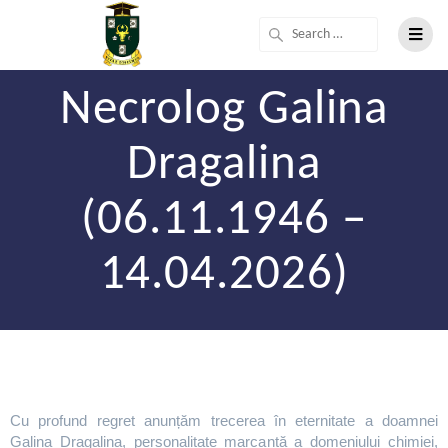
Necrolog Galina
Dragalina
(06.11.1946 –
14.04.2026)
Cu profund regret anunțăm trecerea în eternitate a doamnei
Galina Dragalina, personalitate marcantă a domeniului chimiei,