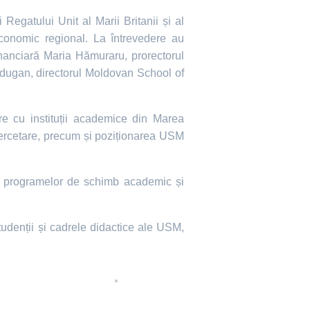
Regatului Unit al Marii Britanii și al
conomic regional. La întrevedere au
financiară Maria Hămuraru, prorectorul
uzdugan, directorul Moldovan School of
rare cu instituții academice din Marea
cercetare, precum și poziționarea USM
ea programelor de schimb academic și
udenții și cadrele didactice ale USM,