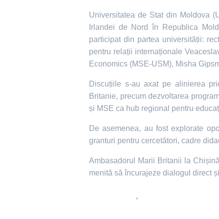
Universitatea de Stat din Moldova (US
Irlandei de Nord în Republica Mold
participat din partea universității: r
pentru relații internaționale Veacesl
Economics (MSE-USM), Misha Gipsma
Discuțiile s-au axat pe alinierea pri
Britanie, precum dezvoltarea program
și MSE ca hub regional pentru educaț
De asemenea, au fost explorate opor
granturi pentru cercetători, cadre didac
Ambasadorul Marii Britanii la Chișin
menită să încurajeze dialogul direct ș