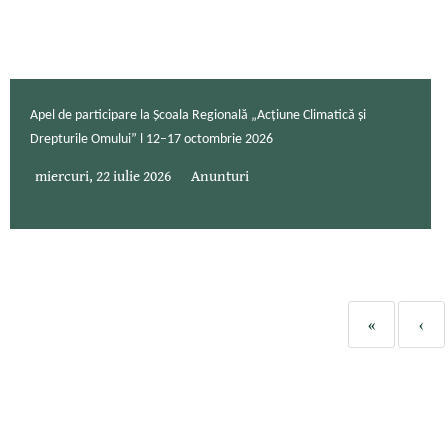
Apel de participare la Școala Regională „Acțiune Climatică și
Drepturile Omului” l 12–17 octombrie 2026
miercuri, 22 iulie 2026
Anunturi
«
‹