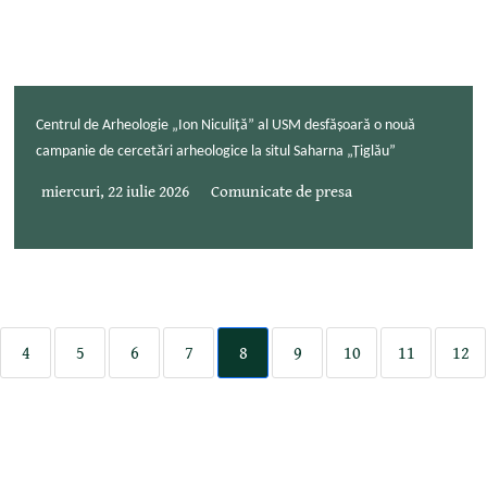
Centrul de Arheologie „Ion Niculiță” al USM desfășoară o nouă
campanie de cercetări arheologice la situl Saharna „Țiglău”
miercuri, 22 iulie 2026
Comunicate de presa
4
5
6
7
8
9
10
11
12