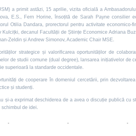
M) a primit astăzi, 15 aprilie, vizita oficială a Ambasadorului 
ova, E.S., Fern Horine, însoțită de Sarah Payne consilier e
ectorul Otilia Dandara, prorectorul pentru activitate economico-
av Kulcițki, decanul Facultății de Științe Economice Adriana B
n-Zeldin și Andrew Simonov, Academic Chair MSE.
orităților strategice și valorificarea oportunităților de colabo
elor de studii comune (dual degree), lansarea inițiativelor de 
ie superioară la standarde occidentale.
tunități de cooperare în domeniul cercetării, prin dezvoltar
tice și studenți.
ău și-a exprimat deschiderea de a avea o discuție publică cu st
i schimbul de idei.