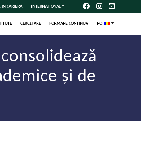
 ÎN CARIERĂ
INTERNATIONAL
TITUTE
CERCETARE
FORMARE CONTINUĂ
RO:
 consolidează
ademice și de