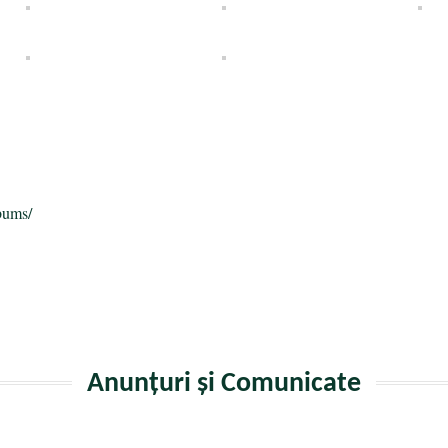
a
bums/
Anunțuri și Comunicate