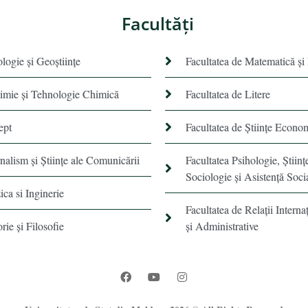
Facultăţi
ologie și Geoștiințe
Facultatea de Matematică şi
himie şi Tehnologie Chimică
Facultatea de Litere
ept
Facultatea de Științe Econo
rnalism şi Ştiinţe ale Comunicării
Facultatea Psihologie, Ştiinţ
Sociologie și Asistență Soci
ica si Inginerie
Facultatea de Relaţii Internaţ
orie şi Filosofie
şi Administrative