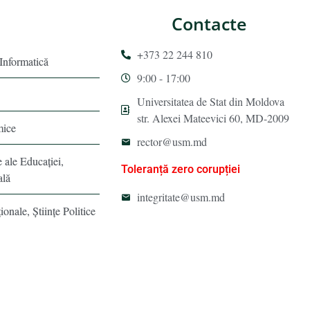
Contacte
+373 22 244 810
 Informatică
9:00 - 17:00
Universitatea de Stat din Moldova
str. Alexei Mateevici 60, MD-2009
mice
rector@usm.md
e ale Educaţiei,
Toleranță zero corupției
ală
integritate@usm.md
ionale, Ştiinţe Politice