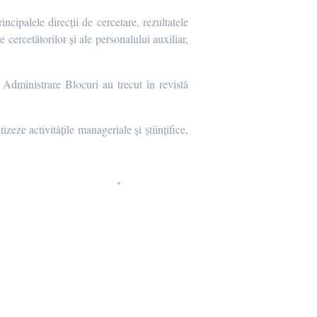
incipalele direcții de cercetare, rezultatele
e cercetătorilor și ale personalului auxiliar,
Administrare Blocuri au trecut în revistă
zeze activitățile manageriale și științifice,