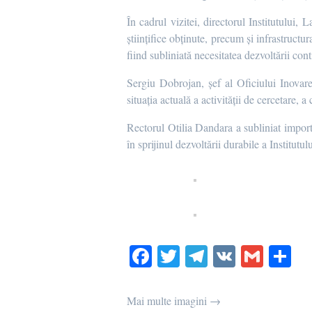
În cadrul vizitei, directorul Institutului, 
științifice obținute, precum și infrastructur
fiind subliniată necesitatea dezvoltării co
Sergiu Dobrojan, șef al Oficiului Inovar
situația actuală a activității de cercetare, a
Rectorul Otilia Dandara a subliniat importan
în sprijinul dezvoltării durabile a Institutu
Fa
T
Te
V
G
О
ce
wi
le
K
m
т
bo
tte
gr
ail
р
Mai multe imagini →