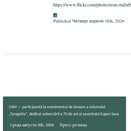
ok
r
a
а
https://www.flickr.com/photos/usm-md/al
m
в
и
Published
Четверг апреля 16th, 2026
т
USM — participantă la evenimentul de lansare a volumului
„Tyragetia”, dedicat aniversării a 70 de ani ai savantului Eugen Sava
Среда августа 5th, 2026
Пресс-релизы