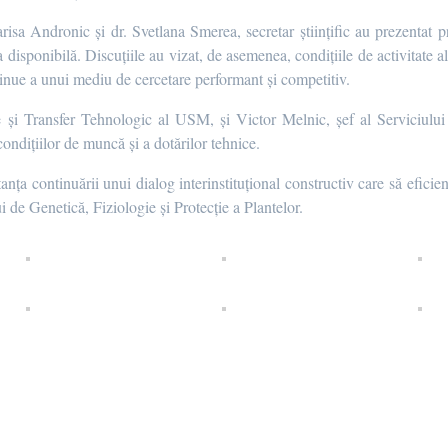
Larisa Andronic și dr. Svetlana Smerea, secretar științific au prezentat pr
a disponibilă. Discuțiile au vizat, de asemenea, condițiile de activitate al
ntinue a unui mediu de cercetare performant și competitiv.
e și Transfer Tehnologic al USM, și Victor Melnic, șef al Serviciului 
 condițiilor de muncă și a dotărilor tehnice.
ța continuării unui dialog interinstituțional constructiv care să eficienti
lui de Genetică, Fiziologie și Protecție a Plantelor.
п