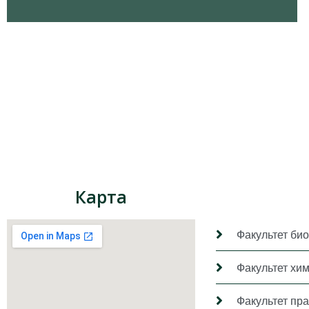
Карта
Факультет био
Факультет хи
Факультет пр