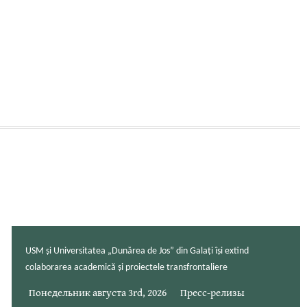
USM și Universitatea „Dunărea de Jos” din Galați își extind
colaborarea academică și proiectele transfrontaliere
Понедельник августа 3rd, 2026
Пресс-релизы