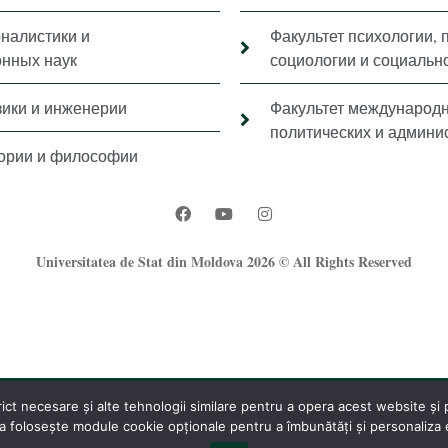
рналистики и
Факультет психологии, 
нных наук
социологии и социальн
зики и инженерии
Факультет международ
политических и админи
тории и философии
Universitatea de Stat din Moldova 2026 © All Rights Reserved
t necesare și alte tehnologii similare pentru a opera acest website și pe
®
 folosește module cookie opționale pentru a îmbunătăți și personaliza ex
Oficiul Programare Web al USM