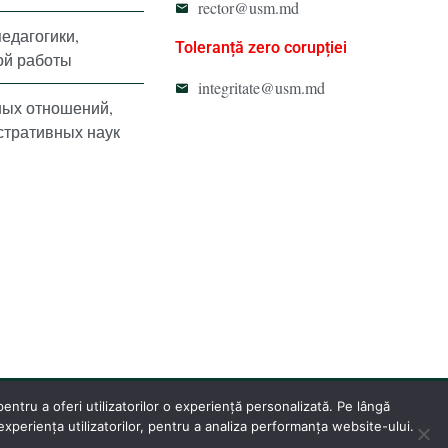
rector@usm.md
педагогики,
Toleranță zero corupției
ой работы
integritate@usm.md
ных отношений,
стративных наук
ntru a oferi utilizatorilor o experiență personalizată. Pe lângă
periența utilizatorilor, pentru a analiza performanța website-ului.