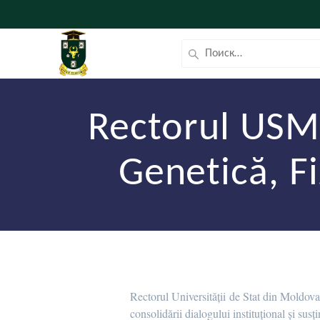
Rectorul USM, 
Genetică, Fi
Rectorul Universității de Stat din Moldova,
consolidării dialogului instituțional și susți