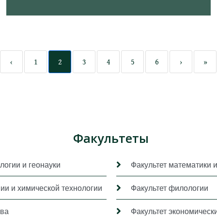
‹
1
2
3
4
5
6
›
»
Факультеты
логии и геонауки
Факультет математики 
мии и химической технологии
Факультет филологии
ава
Факультет экономически