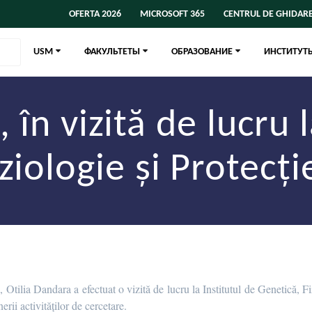
OFERTA 2026
MICROSOFT 365
CENTRUL DE GHIDARE
USM
ФАКУЛЬТЕТЫ
ОБРАЗОВАНИЕ
ИНСТИТУТ
în vizită de lucru l
ziologie și Protecți
 Otilia Dandara a efectuat o vizită de lucru la Institutul de Genetică, Fiz
nerii activităților de cercetare.