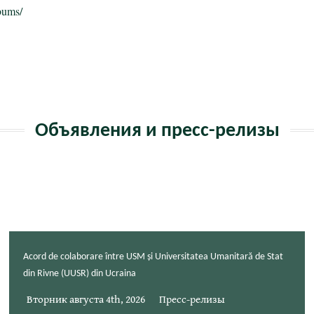
bums/
ь
Объявления и пресс-релизы
Acord de colaborare între USM și Universitatea Umanitară de Stat
din Rivne (UUSR) din Ucraina
Вторник августа 4th, 2026
Пресс-релизы