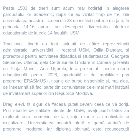
Peste 1500 de tineri sunt acum mai hotărâți în alegerea
parcursului lor academic, după ce au vizitat timp de trei zile
universitatea noastră. Liceeni din 38 de instituții publice din țară, în
perioada 14-16 aprilie, au descoperit diversitatea ofertelor
educaționale de la cele 14 facultăți USM.
Tradițional, tinerii au fost salutați de către reprezentanții
administrației universității – rectorul USM, Otilia Dandara și
prorectorul pentru activitatea didactică și studențească, Georgeta
Stepanov. Ulterior, șefa Centrului de Ghidare în Carieră și Relații
cu Piața Muncii, Ana Ușurelu, le-a prezentat tinerilor oferta
educațională pentru 2026, oportunitățile de mobilitate prin
programul ERASMUS+, tipurile de burse disponibile și, mai ales,
ce înseamnă să faci parte din comunitatea celei mai mari instituții
de învățământ superior din Republica Moldova.
Dragi elevi, fiți siguri că #acasă puteți deveni ceea ce vă doriți.
Prin studiile de calitate oferite de USM, aveți posibilitatea să
explorați orice domeniu, de la științe exacte la creativitate și
digitalizare. Universitatea noastră oferă o gamă variată de
programe moderne, iar diploma obținută este recunoscută