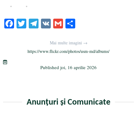
Fa
T
Te
V
G
Pa
ce
wi
le
K
m
rt
bo
tte
gr
ail
aj
Mai multe imagini →
ok
r
a
ea
https://www.flickr.com/photos/usm-md/albums/
m
ză
Published
joi, 16 aprilie 2026
Anunțuri și Comunicate