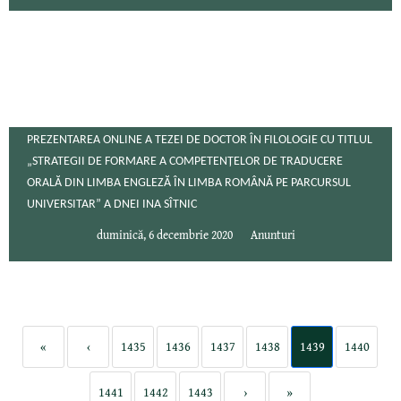
PREZENTAREA ONLINE A TEZEI DE DOCTOR ÎN FILOLOGIE CU TITLUL
„STRATEGII DE FORMARE A COMPETENȚELOR DE TRADUCERE
ORALĂ DIN LIMBA ENGLEZĂ ÎN LIMBA ROMÂNĂ PE PARCURSUL
UNIVERSITAR” A DNEI INA SÎTNIC
duminică, 6 decembrie 2020
Anunturi
«
‹
1435
1436
1437
1438
1439
1440
1441
1442
1443
›
»