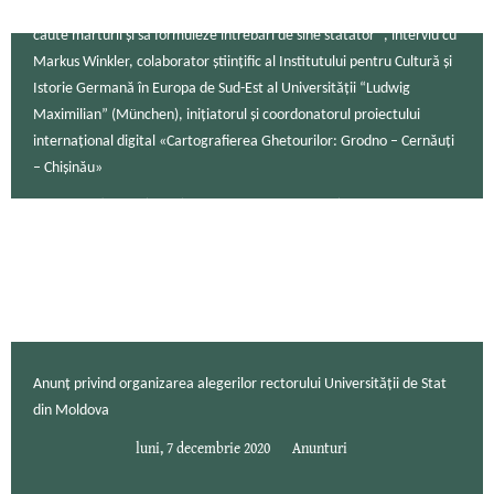
„Pentru ca tânăra generație să înțeleagă istoria este necesar să
caute mărturii și să formuleze întrebări de sine stătător ”, interviu cu
Markus Winkler, colaborator științific al Institutului pentru Cultură și
Istorie Germană în Europa de Sud-Est al Universității “Ludwig
Maximilian” (München), inițiatorul și coordonatorul proiectului
internațional digital «Cartografierea Ghetourilor: Grodno – Cernăuți
– Chişinău»
luni, 7 decembrie 2020
Comunicate de presa
Anunț privind organizarea alegerilor rectorului Universității de Stat
din Moldova
luni, 7 decembrie 2020
Anunturi