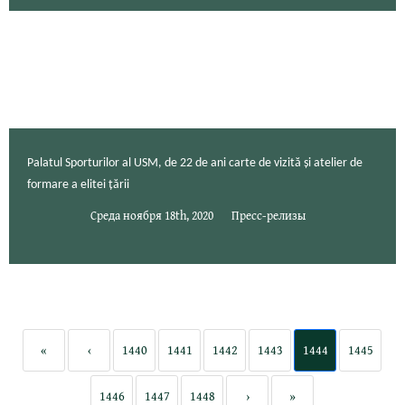
Palatul Sporturilor al USM, de 22 de ani carte de vizită și atelier de
formare a elitei țării
Среда ноября 18th, 2020
Пресс-релизы
«
‹
1440
1441
1442
1443
1444
1445
1446
1447
1448
›
»