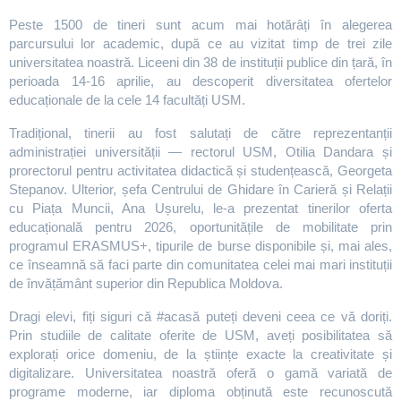
Peste 1500 de tineri sunt acum mai hotărâți în alegerea
parcursului lor academic, după ce au vizitat timp de trei zile
universitatea noastră. Liceeni din 38 de instituții publice din țară, în
perioada 14-16 aprilie, au descoperit diversitatea ofertelor
educaționale de la cele 14 facultăți USM.
Tradițional, tinerii au fost salutați de către reprezentanții
administrației universității — rectorul USM, Otilia Dandara și
prorectorul pentru activitatea didactică și studențească, Georgeta
Stepanov. Ulterior, șefa Centrului de Ghidare în Carieră și Relații
cu Piața Muncii, Ana Ușurelu, le-a prezentat tinerilor oferta
educațională pentru 2026, oportunitățile de mobilitate prin
programul ERASMUS+, tipurile de burse disponibile și, mai ales,
ce înseamnă să faci parte din comunitatea celei mai mari instituții
de învățământ superior din Republica Moldova.
Dragi elevi, fiți siguri că #acasă puteți deveni ceea ce vă doriți.
Prin studiile de calitate oferite de USM, aveți posibilitatea să
explorați orice domeniu, de la științe exacte la creativitate și
digitalizare. Universitatea noastră oferă o gamă variată de
programe moderne, iar diploma obținută este recunoscută