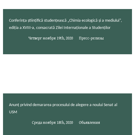
Conferința științifică studențească „Chimia ecologică și a mediului”,
ediția a XVIII-a, consacrată Zilei Internaționale a Studenților
Четверг ноября 19th, 2020
Пресс-релизы
Anunț privind demararea procesului de alegere a noului Senat al
USM
Среда ноября 18th, 2020
Обьявления