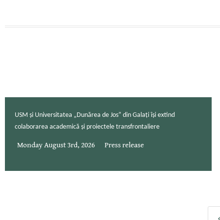
USM și Universitatea „Dunărea de Jos” din Galați își extind
colaborarea academică și proiectele transfrontaliere
Monday August 3rd, 2026
Press release