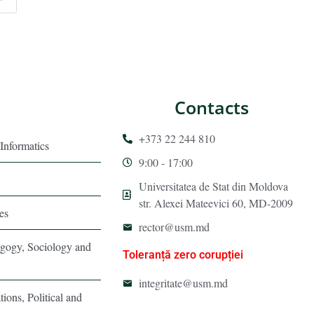
Contacts
+373 22 244 810
Informatics
9:00 - 17:00
Universitatea de Stat din Moldova
str. Alexei Mateevici 60, MD-2009
es
rector@usm.md
agogy, Sociology and
Toleranță zero corupției
integritate@usm.md
tions, Political and