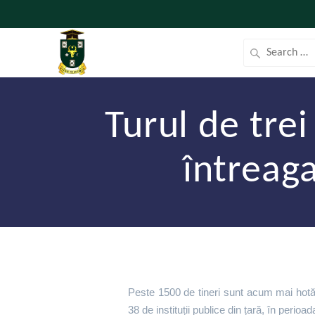
Turul de trei
întreaga
Peste 1500 de tineri sunt acum mai hotărâ
38 de instituții publice din țară, în perio