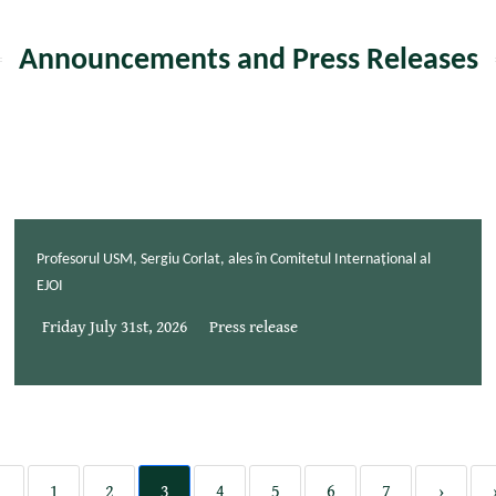
Announcements and Press Releases
Profesorul USM, Sergiu Corlat, ales în Comitetul Internațional al
EJOI
Friday July 31st, 2026
Press release
‹
1
2
3
4
5
6
7
›