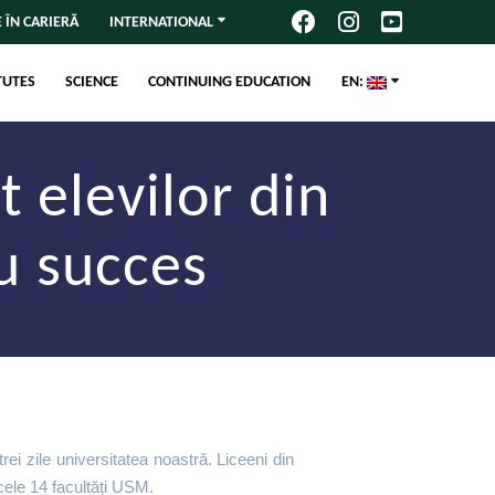
 ÎN CARIERĂ
INTERNATIONAL
TUTES
SCIENCE
CONTINUING EDUCATION
EN:
t elevilor din
cu succes
ei zile universitatea noastră. Liceeni din
 cele 14 facultăți USM.