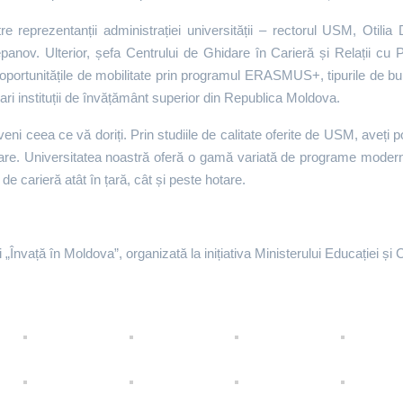
ătre reprezentanții administrației universității – rectorul USM, Otili
anov. Ulterior, șefa Centrului de Ghidare în Carieră și Relații cu 
, oportunitățile de mobilitate prin programul ERASMUS+, tipurile de b
ari instituții de învățământ superior din Republica Moldova.
eveni ceea ce vă doriți. Prin studiile de calitate oferite de USM, aveți 
talizare. Universitatea noastră oferă o gamă variată de programe mode
de carieră atât în țară, cât și peste hotare.
 „Învață în Moldova”, organizată la inițiativa Ministerului Educației și