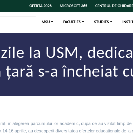
OFERTA 2026
MICROSOFT 365
CENTRUL DE GHIDARE
MSU
FACULTIES
STUDIES
INSTI
 zile la USM, dedica
 țară s-a încheiat 
ți în alegerea parcursului lor academic, după ce au vizitat timp de tr
ada 14-16 aprilie, au descoperit diversitatea ofertelor educaționale de la