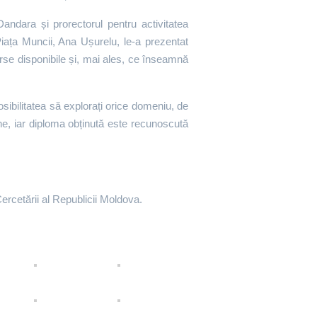
a Dandara și prorectorul pentru activitatea
Piața Muncii, Ana Ușurelu, le-a prezentat
urse disponibile și, mai ales, ce înseamnă
posibilitatea să explorați orice domeniu, de
rne, iar diploma obținută este recunoscută
 Cercetării al Republicii Moldova.