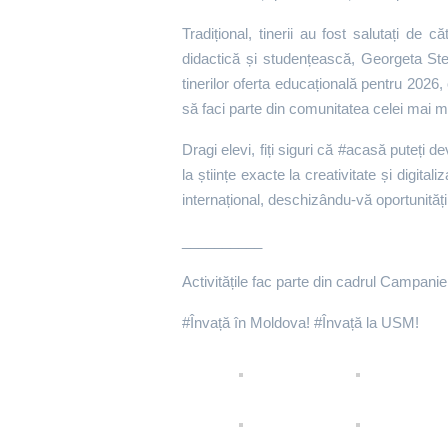
Tradițional, tinerii au fost salutați de c
didactică și studențească, Georgeta Step
tinerilor oferta educațională pentru 2026
să faci parte din comunitatea celei mai m
Dragi elevi, fiți siguri că #acasă puteți d
la științe exacte la creativitate și digi
internațional, deschizându-vă oportunități 
__________
Activitățile fac parte din cadrul Campaniei
#Învață în Moldova! #Învață la USM!