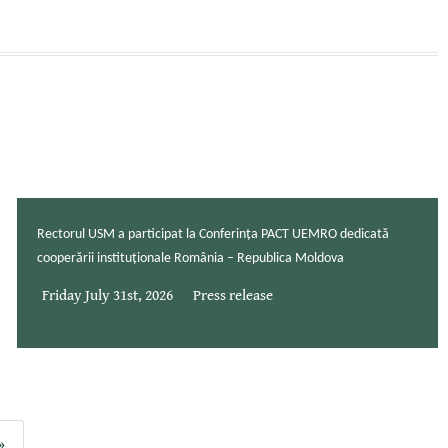
Rectorul USM a participat la Conferința PACT UEMRO dedicată
cooperării instituționale România – Republica Moldova
Friday July 31st, 2026
Press release
»