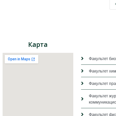
Карта
Факультет био
Факультет хи
Факультет пр
Факультет жу
коммуникацио
Факультет фи