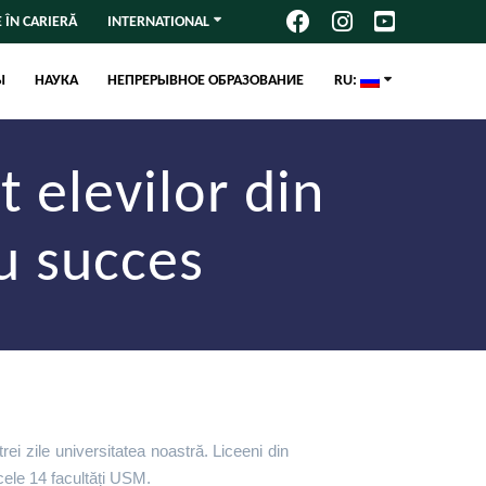
 ÎN CARIERĂ
INTERNATIONAL
Ы
НАУКА
НЕПРЕРЫВНОЕ ОБРАЗОВАНИЕ
RU:
t elevilor din
cu succes
ei zile universitatea noastră. Liceeni din
 cele 14 facultăți USM.