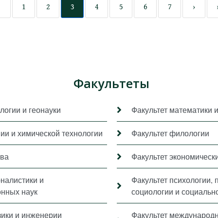
‹
1
2
3
4
5
6
7
›
Факультеты
логии и геонауки
Факультет математики 
мии и химической технологии
Факультет филологии
ава
Факультет экономически
рналистики и
Факультет психологии, 
нных наук
социологии и социальн
зики и инженерии
Факультет международ