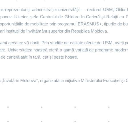
ătre reprezentanții administrației universității — rectorul USM, Otili
anov. Ulterior, șefa Centrului de Ghidare în Carieră și Relații cu 
, oportunitățile de mobilitate prin programul ERASMUS+, tipurile de b
ari instituții de învățământ superior din Republica Moldova.
eveni ceea ce vă doriți. Prin studiile de calitate oferite de USM, aveți 
talizare. Universitatea noastră oferă o gamă variată de programe mode
de carieră atât în țară, cât și peste hotare.
 „Învață în Moldova”, organizată la inițiativa Ministerului Educației și