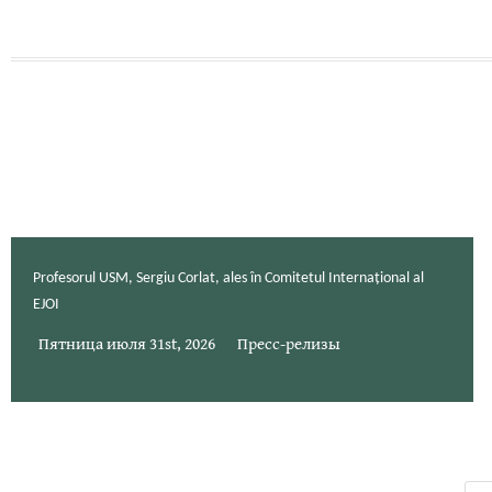
Profesorul USM, Sergiu Corlat, ales în Comitetul Internațional al
EJOI
Пятница июля 31st, 2026
Пресс-релизы