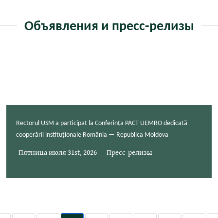
Объявления и пресс-релизы
Rectorul USM a participat la Conferința PACT UEMRO dedicată
cooperării instituționale România — Republica Moldova
Пятница июля 31st, 2026
Пресс-релизы