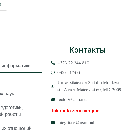
»
Контакты
+373 22 244 810
и информатики
9:00 - 17:00
Universitatea de Stat din Moldova
str. Alexei Mateevici 60, MD-2009
х наук
rector@usm.md
педагогики,
Toleranță zero corupției
ой работы
integritate@usm.md
ных отношений,