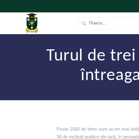
Turul de trei
întreaga
Peste 1500 de tineri sunt acum mai hotărâ
38 de instituții publice din țară, în perio