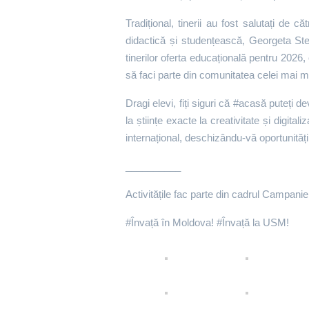
Tradițional, tinerii au fost salutați de c
didactică și studențească, Georgeta Step
tinerilor oferta educațională pentru 2026
să faci parte din comunitatea celei mai m
Dragi elevi, fiți siguri că #acasă puteți d
la științe exacte la creativitate și digi
internațional, deschizându-vă oportunități 
__________
Activitățile fac parte din cadrul Campaniei
#Învață în Moldova! #Învață la USM!