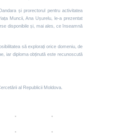
a Dandara și prorectorul pentru activitatea
Piața Muncii, Ana Ușurelu, le-a prezentat
urse disponibile și, mai ales, ce înseamnă
posibilitatea să explorați orice domeniu, de
rne, iar diploma obținută este recunoscută
 Cercetării al Republicii Moldova.