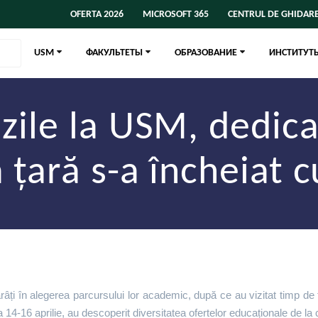
OFERTA 2026
MICROSOFT 365
CENTRUL DE GHIDARE
USM
ФАКУЛЬТЕТЫ
ОБРАЗОВАНИЕ
ИНСТИТУТ
 zile la USM, dedica
 țară s-a încheiat 
ți în alegerea parcursului lor academic, după ce au vizitat timp de tr
ada 14-16 aprilie, au descoperit diversitatea ofertelor educaționale de la