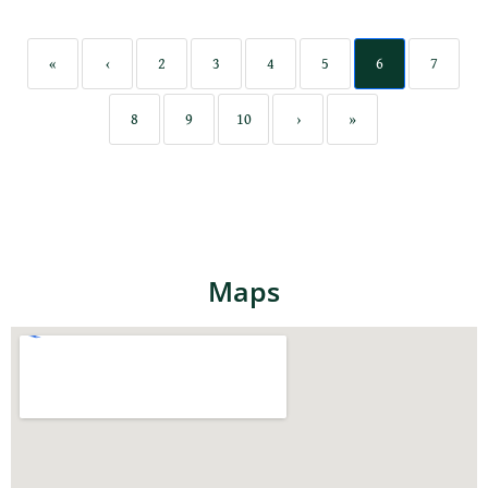
«
‹
2
3
4
5
6
7
8
9
10
›
»
Maps