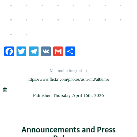
Fa
T
Te
V
G
S
ce
wi
le
K
m
ha
bo
tte
gr
ail
re
Mai multe imagini →
ok
r
a
https://www.flickr.com/photos/usm-md/albums/
m
Published
Thursday April 16th, 2026
Announcements and Press