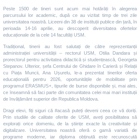
Peste 1500 de tineri sunt acum mai hotărâți în alegerea
parcursului lor academic, după ce au vizitat timp de trei zile
universitatea noastră. Liceeni din 38 de instituții publice din țară, în
perioada 14-16 aprilie, au descoperit diversitatea ofertelor
educaționale de la cele 14 facultăți USM.
Tradițional, tinerii au fost salutați de către reprezentanții
administrației universității – rectorul USM, Otilia Dandara și
prorectorul pentru activitatea didactică și studențească, Georgeta
Stepanov. Ulterior, șefa Centrului de Ghidare în Carieră și Relații
cu Piața Muncii, Ana Ușurelu, le-a prezentat tinerilor oferta
educațională pentru 2026, oportunitățile de mobilitate prin
programul ERASMUS+, tipurile de burse disponibile și, mai ales,
ce înseamnă să faci parte din comunitatea celei mai mari instituții
de învățământ superior din Republica Moldova.
Dragi elevi, fiți siguri că #acasă puteți deveni ceea ce vă doriți.
Prin studiile de calitate oferite de USM, aveți posibilitatea să
explorați orice domeniu, de la științe exacte la creativitate și
digitalizare. Universitatea noastră oferă o gamă variată de
programe moderne, iar diploma obținută este recunoscută