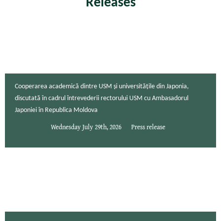
Releases
Cooperarea academică dintre USM și universitățile din Japonia,
discutată în cadrul întrevederii rectorului USM cu Ambasadorul
Japoniei în Republica Moldova
Wednesday July 29th, 2026
Press release