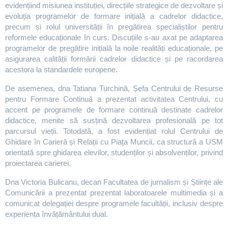
evidențiind misiunea instituției, direcțiile strategice de dezvoltare și
evoluția programelor de formare inițială a cadrelor didactice,
precum și rolul universității în pregătirea specialiștilor pentru
reformele educaționale în curs. Discuțiile s-au axat pe adaptarea
programelor de pregătire inițială la noile realități educaționale, pe
asigurarea calității formării cadrelor didactice și pe racordarea
acestora la standardele europene.
De asemenea, dna Tatiana Turchină, Șefa Centrului de Resurse
pentru Formare Continuă a prezentat activitatea Centrului, cu
accent pe programele de formare continuă destinate cadrelor
didactice, menite să susțină dezvoltarea profesională pe tot
parcursul vieții. Totodată, a fost evidențiat rolul Centrului de
Ghidare în Carieră și Relații cu Piața Muncii, ca structură a USM
orientată spre ghidarea elevilor, studenților și absolvenților, privind
proiectarea carierei.
Dna Victoria Bulicanu, decan Facultatea de jurnalism și Științe ale
Comunicării a prezentat prezentat laboratoarele multimedia și a
comunicat delegației despre programele facultății, inclusiv despre
experiența învățământului dual.