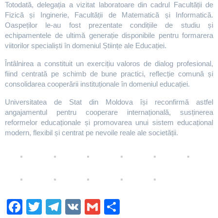
Totodată, delegația a vizitat laboratoare din cadrul Facultății de
Fizică și Inginerie, Facultății de Matematică și Informatică.
Oaspeților le-au fost prezentate condițiile de studiu și
echipamentele de ultimă generație disponibile pentru formarera
viitorilor specialiști în domeniul Științe ale Educației.
Întâlnirea a constituit un exercițiu valoros de dialog profesional,
fiind centrată pe schimb de bune practici, reflecție comună și
consolidarea cooperării instituționale în domeniul educației.
Universitatea de Stat din Moldova își reconfirmă astfel
angajamentul pentru cooperare internațională, susținerea
reformelor educaționale și promovarea unui sistem educațional
modern, flexibil și centrat pe nevoile reale ale societății.
Fa
T
Te
V
G
S