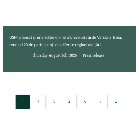
USM a lansat prima ediție online a Universității de Vârsta a Treia,
reunind 20 de participanți din diferite regiuni ale țării
Thursday August 6th, 2026
Press release
1
2
3
4
5
›
»