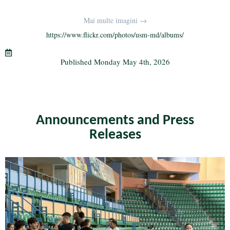
ce
wi
le
K
m
ha
bo
tte
gr
ail
re
Mai multe imagini →
ok
r
a
https://www.flickr.com/photos/usm-md/albums/
m
Published
Monday May 4th, 2026
Announcements and Press
Releases