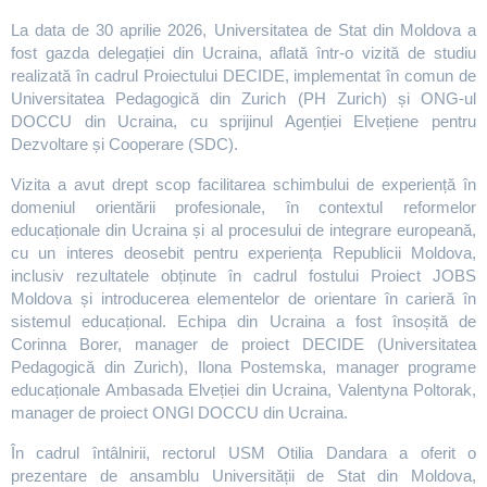
La data de 30 aprilie 2026, Universitatea de Stat din Moldova a
fost gazda delegației din Ucraina, aflată într-o vizită de studiu
realizată în cadrul Proiectului DECIDE, implementat în comun de
Universitatea Pedagogică din Zurich (PH Zurich) și ONG-ul
DOCCU din Ucraina, cu sprijinul Agenției Elvețiene pentru
Dezvoltare și Cooperare (SDC).
Vizita a avut drept scop facilitarea schimbului de experiență în
domeniul orientării profesionale, în contextul reformelor
educaționale din Ucraina și al procesului de integrare europeană,
cu un interes deosebit pentru experiența Republicii Moldova,
inclusiv rezultatele obținute în cadrul fostului Proiect JOBS
Moldova și introducerea elementelor de orientare în carieră în
sistemul educațional. Echipa din Ucraina a fost însoșită de
Corinna Borer, manager de proiect DECIDE (Universitatea
Pedagogică din Zurich), Ilona Postemska, manager programe
educaționale Ambasada Elveției din Ucraina, Valentyna Poltorak,
manager de proiect ONGl DOCCU din Ucraina.
În cadrul întâlnirii, rectorul USM Otilia Dandara a oferit o
prezentare de ansamblu Universității de Stat din Moldova,