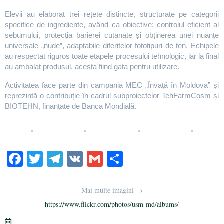
Elevii au elaborat trei rețete distincte, structurate pe categorii
specifice de ingrediente, având ca obiective: controlul eficient al
sebumului, protecția barierei cutanate și obținerea unei nuanțe
universale „nude”, adaptabile diferitelor fototipuri de ten. Echipele
au respectat riguros toate etapele procesului tehnologic, iar la final
au ambalat produsul, acesta fiind gata pentru utilizare.
Activitatea face parte din campania MEC „Învață în Moldova” și
reprezintă o contribuție în cadrul subproiectelor TehFarmCosm și
BIOTEHN, finanțate de Banca Mondială.
Fa
T
Te
V
G
S
ce
wi
le
K
m
ha
bo
tte
gr
ail
re
Mai multe imagini →
ok
r
a
https://www.flickr.com/photos/usm-md/albums/
m