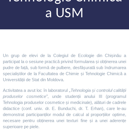
a USM
Un grup de elevi de la Colegiul de Ecologie din Chișinău a
participat la o sesiune practică privind formularea și obținerea unei
pudre de față, sub formă de pulbere, desfășurată sub îndrumarea
specialiștilor de la Facultatea de Chimie și Tehnologie Chimică a
Universității de Stat din Moldova.
Activitatea a avut loc în laboratorul
„Tehnologia și controlul calității
produselor cosmetice”
, unde studenții anului III (programul
Tehnologia produselor cosmetice și medicinale), alături de cadrele
didactice (conf. univ. dr. E. Bunduchi, dr. T. Erhan), care le-au
demonstrat participanților modul de calcul al proporțiilor optime,
necesare pentru obținerea unei texturi fine și a unei aderențe
superioare pe piele.