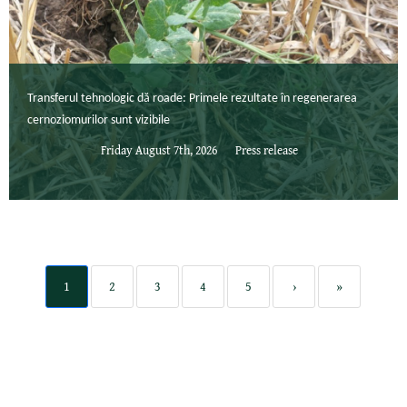
Transferul tehnologic dă roade: Primele rezultate în regenerarea
cernoziomurilor sunt vizibile
Friday August 7th, 2026
Press release
1
2
3
4
5
›
»