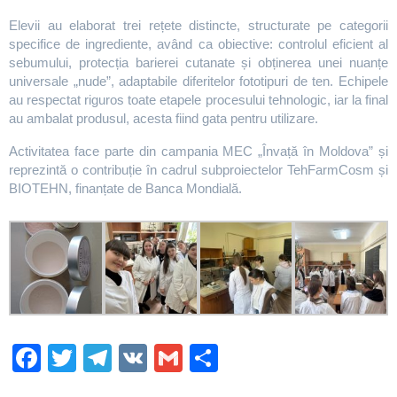
Elevii au elaborat trei rețete distincte, structurate pe categorii
specifice de ingrediente, având ca obiective: controlul eficient al
sebumului, protecția barierei cutanate și obținerea unei nuanțe
universale „nude”, adaptabile diferitelor fototipuri de ten. Echipele
au respectat riguros toate etapele procesului tehnologic, iar la final
au ambalat produsul, acesta fiind gata pentru utilizare.
Activitatea face parte din campania MEC „Învață în Moldova” și
reprezintă o contribuție în cadrul subproiectelor TehFarmCosm și
BIOTEHN, finanțate de Banca Mondială.
Fa
T
Te
V
G
О
ce
wi
le
K
m
тп