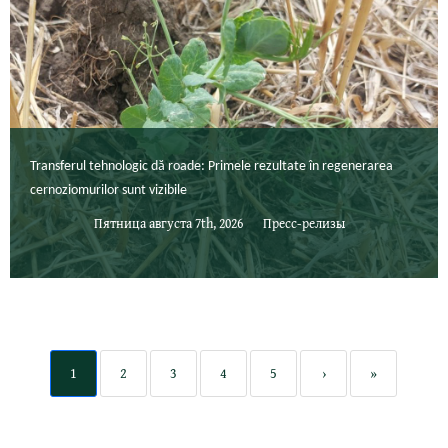
Transferul tehnologic dă roade: Primele rezultate în regenerarea
cernoziomurilor sunt vizibile
Пятница августа 7th, 2026
Пресс-релизы
1
2
3
4
5
›
»