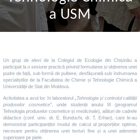
a USM
Un grup de elevi de la Colegiul de Ecologie din Chișinău a
participat la o sesiune practică privind formularea și obținerea unei
pudre de față, sub formă de pulbere, desfășurată sub îndrumarea
specialiștilor de la Facultatea de Chimie și Tehnologie Chimică a
Universității de Stat din Moldova.
Activitatea a avut loc în laboratorul
„Tehnologia și controlul calității
produselor cosmetice”
, unde studenții anului III (programul
Tehnologia produselor cosmetice și medicinale), alături de cadrele
didactice (conf. univ. dr. E. Bunduchi, dr. T. Erhan), care le-au
demonstrat participanților modul de calcul al proporțiilor optime,
necesare pentru obținerea unei texturi fine și a unei aderențe
superioare pe piele.