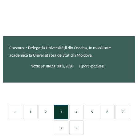
Erasmus+: Delegația Universității din Oradea, în mobilitate
academică la Universitatea de Stat din Moldova
Четверг июля 30th, 2026
Пресс-релизы
‹
1
2
3
4
5
6
7
›
»