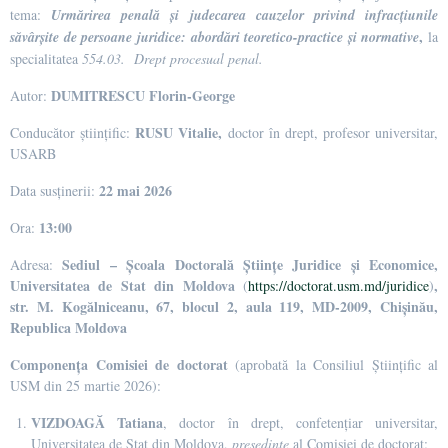
tema:
Urmărirea penală și judecarea cauzelor privind infracțiunile
,
săvârșite de persoane juridice: abordări teoretico-practice și normative
la
specialitatea
554.03.
Drept procesual penal.
DUMITRESCU Florin-George
Autor:
RUSU Vitalie,
Conducător științific:
doctor în drept, profesor universitar,
USARB
22 mai 2026
Data susținerii:
13:00
Ora:
Sediul – Școala Doctorală Științe Juridice și Economice,
Adresa:
Universitatea de Stat din Moldova
,
(
https://doctorat.usm.md/juridice
)
str. M. Kogălniceanu, 67, blocul 2, aula 119, MD-2009, Chișinău,
Republica Moldova
Componența Comisiei de doctorat
(aprobată la Consiliul Științific al
USM din 25 martie 2026):
VIZDOAGĂ Tatiana
, doctor în drept, confetențiar universitar,
Universitatea de Stat din Moldova,
președinte
al Comisiei de doctorat;