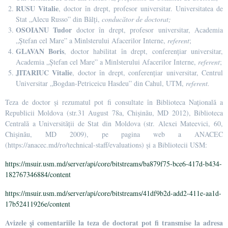
RUSU Vitalie
, doctor în drept, profesor universitar. Universitatea de
Stat „Alecu Russo” din Bălți,
conducător de doctorat;
OSOIANU Tudor
doctor în drept, profesor universitar, Academia
„Ștefan cel Mare” a Minlsterului Afacerilor Interne,
referent
;
GLAVAN
Boris
, doctor habilitat în drept, conferențiar universitar,
Academia „Ștefan cel Mare” a Minlsterului Afacerilor Interne,
referent
;
JITARIUC Vitalie
, doctor în drept, conferențiar universitar, Centrul
Universitar „Bogdan-Petriceicu Hasdeu” din Cahul, UTM,
referent.
Teza de doctor și rezumatul pot fi consultate în Biblioteca Națională a
Republicii Moldova (str.31 August 78a, Chișinău, MD 2012), Biblioteca
Centrală a Universității de Stat din Moldova (str. Alexei Mateevici, 60,
Chișinău, MD 2009), pe pagina web a ANACEC
(https://anacec.md/ro/technical-staff/evaluations) și a Bibliotecii USM:
https://msuir.usm.md/server/api/core/bitstreams/ba879f75-bce6-417d-b434-
182767346884/content
https://msuir.usm.md/server/api/core/bitstreams/41df9b2d-add2-411e-aa1d-
17b52411926e/content
Avizele și comentariile la teza de doctorat pot fi transmise la adresa