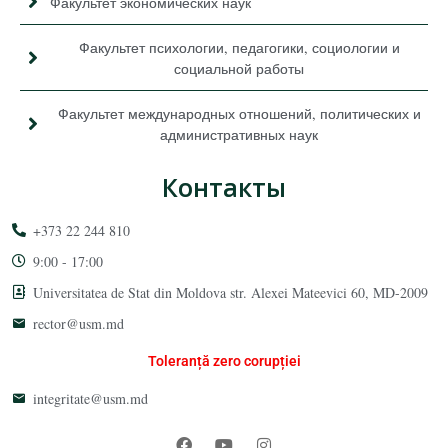
Факультет экономических наук
Факультет психологии, педагогики, социологии и
социальной работы
Факультет международных отношений, политических и
административных наук
Контакты
+373 22 244 810
9:00 - 17:00
Universitatea de Stat din Moldova str. Alexei Mateevici 60, MD-2009
rector@usm.md
Toleranță zero corupției
integritate@usm.md