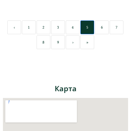
‹
1
2
3
4
5
6
7
8
9
›
»
Карта