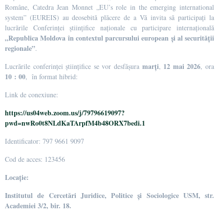
Române, Catedra Jean Monnet „EU’s role in the emerging international
system” (EUREIS)
au deosebită plăcere de a Vă invita să participați la
lucrările Conferinței științifice naționale cu participare internațională
„Republica Moldova în contextul parcursului european și al securității
regionale”
.
marți
12 mai 2026
Lucrările conferinței științifice se vor desfășura
,
, ora
10 : 00
,
în format hibrid:
Link de conexiune:
https://us04web.zoom.us/j/79796619097?
pwd=nwRo0t8NLdKaTArpfM4b48ORX7bedi.1
Identificator: 797 9661 9097
Cod de acces: 123456
Locație:
Institutul de Cercetări Juridice, Politice și Sociologice USM,
str.
Academiei 3/2, bir. 18.