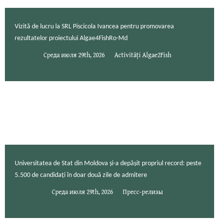
Vizită de lucru la SRL Piscicola Ivancea pentru promovarea
rezultatelor proiectului Algae4FishRo-Md
Среда июля 29th, 2026
Activități Algae2Fish
Universitatea de Stat din Moldova și-a depășit propriul record: peste
5.500 de candidați în doar două zile de admitere
Среда июля 29th, 2026
Пресс-релизы