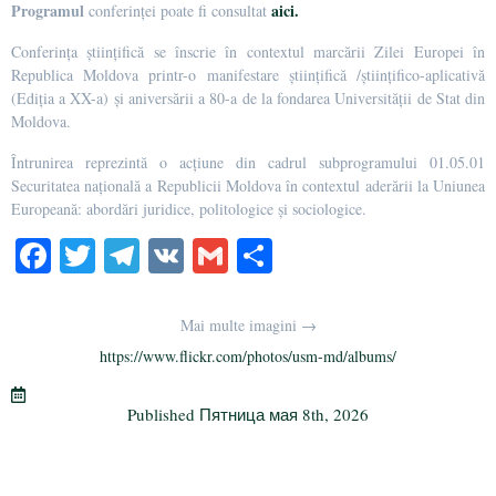
Programul
aici.
conferinței poate fi consultat
Conferința științifică se înscrie în contextul marcării Zilei Europei în
Republica Moldova printr-o manifestare științifică /științifico-aplicativă
(Ediția a XX-a) și aniversării a 80-a de la fondarea Universității de Stat din
Moldova.
Întrunirea reprezintă o acțiune din cadrul subprogramului 01.05.01
Securitatea națională a Republicii Moldova în contextul aderării la Uniunea
Europeană: abordări juridice, politologice și sociologice.
Fa
T
Te
V
G
О
ce
wi
le
K
m
тп
bo
tte
gr
ail
р
Mai multe imagini →
ok
r
a
а
https://www.flickr.com/photos/usm-md/albums/
m
в
Published
Пятница мая 8th, 2026
и
ть