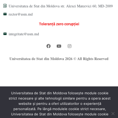
Universitatea de Stat din Moldova str. Alexei Mateevici 60, MD-2009
rector@usm.md
Toleranță zero corupției
integritate@usm.md
Universitatea de Stat din Moldova 2026 © All Rights Reserved
Universitatea de Stat din Moldova folosește module cookie
strict necesare și alte tehnologii similare pentru a opera acest
®
website și pentru a oferi utilizatorilor o experiență
Oficiul Programare Web al USM
personalizată. Pe lângă modulele cookie strict necesare,
Universitatea de Stat din Moldova folosește module cookie