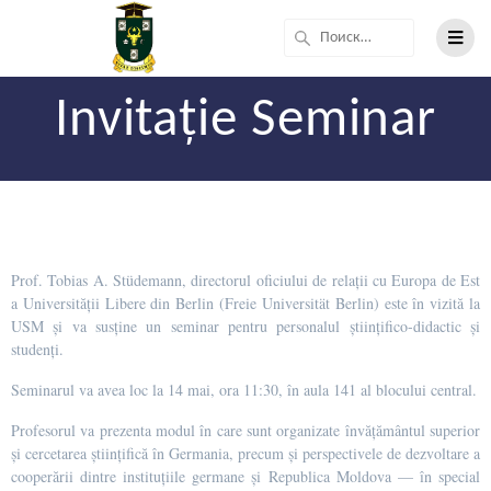
Invitație Seminar
Prof. Tobias A. Stüdemann, directorul oficiului de relații cu Europa de Est
a Universității Libere din Berlin (Freie Universität Berlin) este în vizită la
USM și va susține un seminar pentru personalul științifico-didactic și
studenți.
Seminarul va avea loc la 14 mai, ora 11:30, în aula 141 al blocului central.
Profesorul va prezenta modul în care sunt organizate învățământul superior
și cercetarea științifică în Germania, precum și perspectivele de dezvoltare a
cooperării dintre instituțiile germane și Republica Moldova — în special