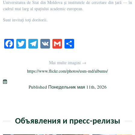
Universitatea de Stat din Moldova și institutele de cercetare din țară — în
cadrul mai larg al spațiului academic european.
Sunt invitați toți doritorii.
Fa
T
Te
V
G
О
ce
wi
le
K
m
тп
bo
tte
gr
ail
р
Mai multe imagini →
ok
r
a
а
https://www.flickr.com/photos/usm-md/albums/
m
в
Published
Понедельник мая 11th, 2026
и
ть
Объявления и пресс-релизы