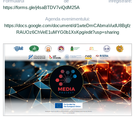
Formularul de înregistrare:
https://forms.gle/j4saBTDV7viQdM25A
Agenda evenimentului:
https://docs.google.com/document/d/1wteDmCAbmaVudU8Bgfz
RAUOz6ChVeE1uMYG0b1XsKpg/edit?usp=sharing