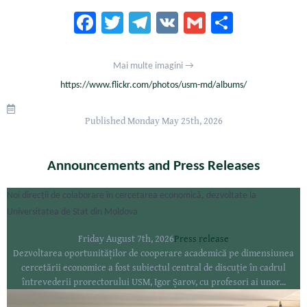
Fa
T
Te
V
G
S
ce
wi
le
K
m
h
b
tt
gr
ai
ar
Mai multe imagini →
oo
er
a
l
e
https://www.flickr.com/photos/usm-md/albums/
k
m
Published
Monday May 25th, 2026
Announcements and Press Releases
Noi direcții de colaborare în cercetarea economică, dezvoltate la
Universitatea de Stat din Moldova
Friday August 7th, 2026
Press release
Dezvoltarea oportunităților de cooperare academică pe dimensiunea
cercetării economice a fost subiectul central de discuție în cadrul
întrevederii prorectorului USM, Igor Șarov, cu profesori ai unor...