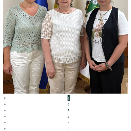
1
2
3
4
5
›