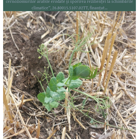
cernoziomurilor arabile erodate și sporirea rezilienței la schimbările
climatice”, 26.80015.5107.02TT, finanțat...