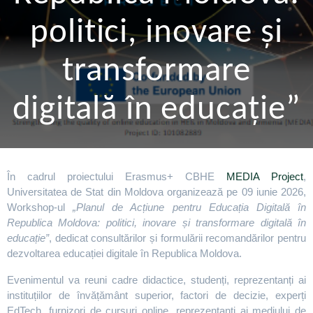
politici, inovare și
transformare
digitală în educație”
În cadrul proiectului Erasmus+ CBHE
MEDIA Project
,
Universitatea de Stat din Moldova organizează pe 09 iunie 2026,
Workshop-ul
„Planul de Acțiune pentru Educația Digitală în
Republica Moldova: politici, inovare și transformare digitală în
educație”
, dedicat consultărilor și formulării recomandărilor pentru
dezvoltarea educației digitale în Republica Moldova.
Evenimentul va reuni cadre didactice, studenți, reprezentanți ai
instituțiilor de învățământ superior, factori de decizie, experți
EdTech, furnizori de cursuri online, reprezentanți ai mediului de