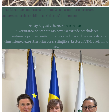
USM își extinde cooperarea academică cu diaspora prin programe
academice, proiecte șitiințifice și de trasfer tehnologc
Friday August 7th, 2026
Press release
Universitatea de Stat din Moldova își extinde deschiderea
internațională printr-o nouă inițiativă academică, de această dată pe
dimensiunea expertizei diasporei științifice. Rectorul USM, prof. univ.
dr...