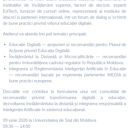
instituțiilor de învățământ superior, factori de decizie, experți
EdTech, furnizori de cursuri online, reprezentanți ai mediului de
afaceri și parteneri internaționali, într-un forum de dialog și schimb
de bune practici privind viitorul educației digitale.
Atelierul va aborda trei poli tematici principali:
Educație Digitală — propuneri și recomandări pentru Planul de
Acțiune privind Educația Digitală;
Învățământul la Distanță și Microcalificările — recomandări
pentru îmbunătățirea cadrului regulator în Republica Moldova;
Integrarea și Reglementarea Inteligenței Artificiale în Educație
— recomandări bazate pe experiența partenerilor MEDIA și
bune practici europene.
Discuțiile vor contribui la formularea unui set consolidat de
recomandări privind transformarea digitală a educației,
dezvoltarea învățământului la distanță și integrarea responsabilă a
Inteligenței Artificiale în sistemul educațional.
09 iunie 2026 la Universitatea de Stat din Moldova
09:30 — 14:00