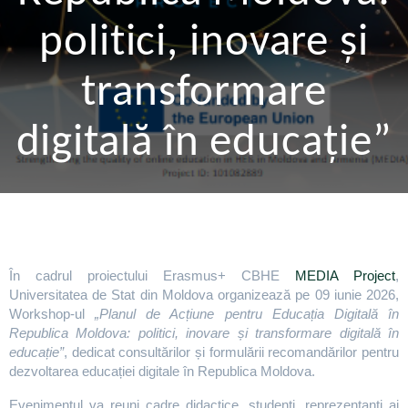
politici, inovare și
transformare
digitală în educație”
În cadrul proiectului Erasmus+ CBHE
MEDIA Project
,
Universitatea de Stat din Moldova organizează pe 09 iunie 2026,
Workshop-ul
„Planul de Acțiune pentru Educația Digitală în
Republica Moldova: politici, inovare și transformare digitală în
educație”
, dedicat consultărilor și formulării recomandărilor pentru
dezvoltarea educației digitale în Republica Moldova.
Evenimentul va reuni cadre didactice, studenți, reprezentanți ai