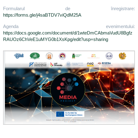
Formularul de înregistrare:
https://forms.gle/j4saBTDV7viQdM25A
Agenda evenimentului:
https://docs.google.com/document/d/1wteDmCAbmaVudU8Bgfz
RAUOz6ChVeE1uMYG0b1XsKpg/edit?usp=sharing