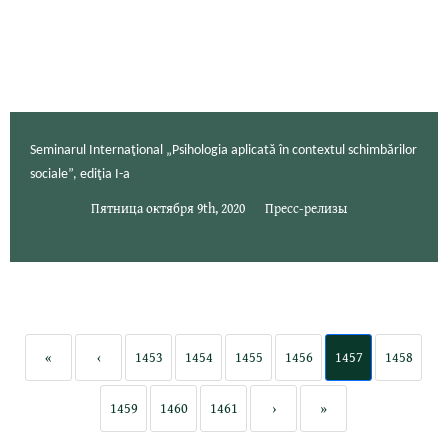
Seminarul Internaţional „Psihologia aplicată în contextul schimbărilor
sociale”, ediţia I-a
Пятница октября 9th, 2020
Пресс-релизы
«
‹
1453
1454
1455
1456
1457
1458
1459
1460
1461
›
»