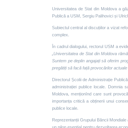
Universitatea de Stat din Moldova a găzd
Publică a USM, Sergiu Palihovici și Ulri
Subiectul central al discuțiilor a vizat r
complex.
În cadrul dialogului, rectorul USM a evid
„Universitatea de Stat din Moldova rămâne 
Suntem pe deplin angajați să oferim prog
pregătiți să facă față provocărilor actuale
Directorul Școlii de Administrație Public
administrației publice locale. Domnia s
Moldova, menționînd care sunt provocăril
importanța critică a obținerii unui consens
publice locale.
Reprezentanții Grupului Băncii Mondiale 
un pilon esențial pentru dezvoltarea eco