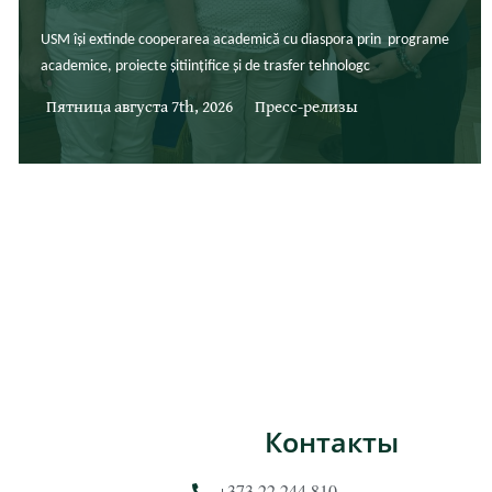
USM își extinde cooperarea academică cu diaspora prin programe
academice, proiecte șitiințifice și de trasfer tehnologc
Пятница августа 7th, 2026
Пресс-релизы
Контакты
+373 22 244 810