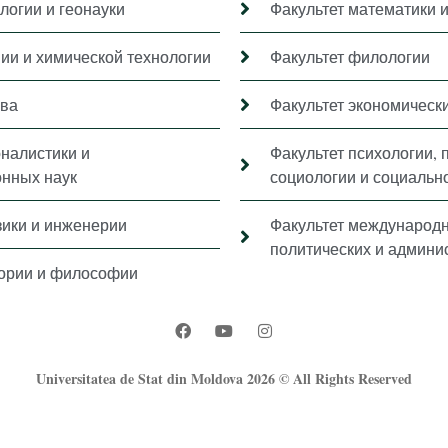
логии и геонауки
Факультет математики 
мии и химической технологии
Факультет филологии
ава
Факультет экономически
рналистики и
Факультет психологии, 
нных наук
социологии и социальн
зики и инженерии
Факультет международ
политических и админи
тории и философии
Universitatea de Stat din Moldova 2026 © All Rights Reserved