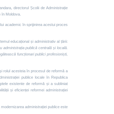
ndara, directorul Școlii de Administrație
) în Moldova.
ului academic în sprijinirea acestui proces
mul educațional și administrativ al țării:
u administrația publică centrală și locală.
tească funcționari publici profesioniști,
și rolul acesteia în procesul de reformă a
ministrației publice locale în Republica
ptele existente de reformă și a subliniat
ității și eficienței reformei administrației
 modernizarea administrației publice este