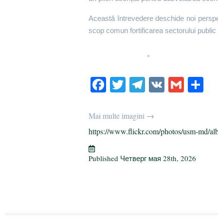
Această întrevedere deschide noi perspec
scop comun fortificarea sectorului public 
Fa
T
Te
V
G
О
ce
wi
le
K
m
т
bo
tte
gr
ail
р
Mai multe imagini →
ok
r
a
а
https://www.flickr.com/photos/usm-md/al
m
в
и
Published
Четверг мая 28th, 2026
т