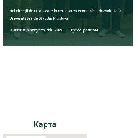
Noi direcții de colaborare în cercetarea economică, dezvoltate la
Universitatea de Stat din Moldova
Пятница августа 7th, 2026
Пресс-релизы
Карта