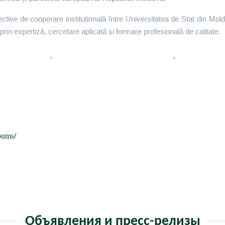
tive de cooperare instituțională între Universitatea de Stat din Mo
prin expertiză, cercetare aplicată și formare profesională de calitate.
п
bums/
ь
Объявления и пресс-релизы