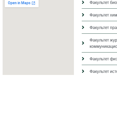
Факультет био
Факультет хи
Факультет пр
Факультет жу
коммуникацио
Факультет фи
Факультет ис