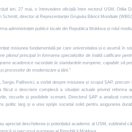
uit ieri, 27 mai, o întrevedere oficială între rectorul USM, Otilia Da
ch Schmitt, director al Reprezentanței Grupului Băncii Mondiale (WBG
eforma administrației publice locale din Republica Moldova și rolul medi
ențiat misiunea fundamentală pe care universitatea și-o asumă în siste
pilonul principal în formarea specialiștilor de înaltă calificare pentr
rame academice racordate la standardele europene, capabile să pregă
 și proceselor de modernizare a țării.”
ă, Sergiu Palihovici, a vorbit despre misiunea și scopul ȘAP, precum 
a făcut o descriere complexă a situației actuale privind reforma ad
e, riscurile și posibilele scenarii. Directorul ȘAP a analizat conce
 politic larg și a unui sprijin societal solid pentru asigurarea durabil
au apreciat deschiderea și potențialul academic al USM, subliniind că
nomică și parcursul european al Republicii Moldova.