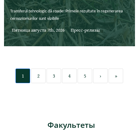
Transferul tehnologic dă roade: Primele rezultate în regenerarea
cernoziomurilor sunt vizibile
Пятница августа 7th, 2026
Пресс-релизы
1
2
3
4
5
›
»
Факультеты