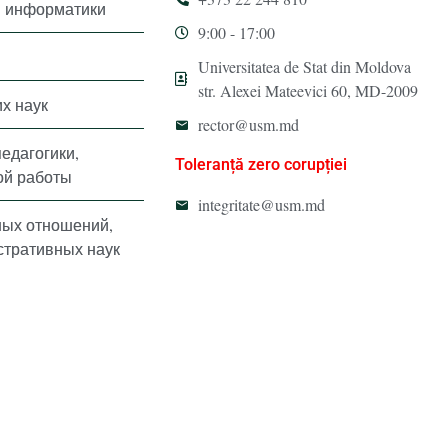
и информатики
9:00 - 17:00
Universitatea de Stat din Moldova
str. Alexei Mateevici 60, MD-2009
х наук
rector@usm.md
педагогики,
Toleranță zero corupției
ой работы
integritate@usm.md
ных отношений,
стративных наук