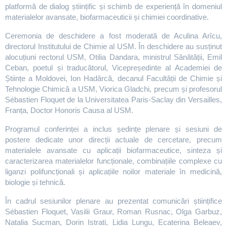
platformă de dialog științific și schimb de experiență în domeniul
materialelor avansate, biofarmaceuticii și chimiei coordinative.
Ceremonia de deschidere a fost moderată de Aculina Arîcu,
directorul Institutului de Chimie al USM. În deschidere au susținut
alocuțiuni rectorul USM, Otilia Dandara, ministrul Sănătății, Emil
Ceban, poetul și traducătorul, Vicepreședinte al Academiei de
Științe a Moldovei, Ion Hadârcă, decanul Facultății de Chimie și
Tehnologie Chimică a USM, Viorica Gladchi, precum și profesorul
Sébastien Floquet de la Universitatea Paris-Saclay din Versailles,
Franța, Doctor Honoris Causa al USM.
Programul conferinței a inclus ședințe plenare și sesiuni de
postere dedicate unor direcții actuale de cercetare, precum
materialele avansate cu aplicații biofarmaceutice, sinteza și
caracterizarea materialelor funcționale, combinațiile complexe cu
liganzi polifuncționali și aplicațiile noilor materiale în medicină,
biologie și tehnică.
În cadrul sesiunilor plenare au prezentat comunicări științifice
Sébastien Floquet, Vasilii Graur, Roman Rusnac, Olga Garbuz,
Natalia Sucman, Dorin Istrati, Lidia Lungu, Ecaterina Beleaev,