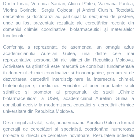
Dmitri Iunac, Veronica Sardari, Aliona Pîntea, Valeriana Pantea,
Viorina Gorincioi, Sergiu Cojocari și Andrei Ciursin. Totodată,
cercetători și doctoranzi au participat la secțiunea de postere,
unde au fost prezentate rezultate ale cercetărilor recente din
domeniul chimiei coordinative, biofarmaceuticii și materialelor
funcționale.
Conferința a reprezentat, de asemenea, un omagiu adus
academicianului Aurelian Gulea, una dintre cele mai
reprezentative personalități ale științei din Republica Moldova.
Activitatea sa științifică este marcată de contribuții fundamentale
în domeniul chimiei coordinative și bioanorganice, precum și de
dezvoltarea cercetării interdisciplinare la intersecția chimiei,
biotehnologiei și medicinei. Fondator al unei importante școli
științifice și promotor al programului de studii „Chimie
biofarmaceutică” la USM, academicianul Aurelian Gulea a
contribuit decisiv la modernizarea educației și cercetării chimice
universitare din Republica Moldova.
De-a lungul activității sale, academicianul Aurelian Gulea a format
generații de cercetători și specialiști, coordonând numeroase
proiecte și direcții de cercetare inovatoare. Rezultatele activității