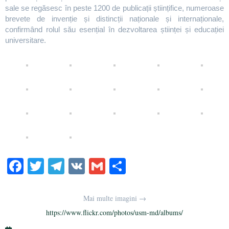
sale se regăsesc în peste 1200 de publicații științifice, numeroase
brevete de invenție și distincții naționale și internaționale,
confirmând rolul său esențial în dezvoltarea științei și educației
universitare.
Fa
T
Te
V
G
S
ce
wi
le
K
m
ha
bo
tte
gr
ail
re
Mai multe imagini →
ok
r
a
https://www.flickr.com/photos/usm-md/albums/