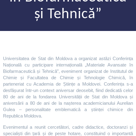
și Tehnică”
Universitatea de Stat din Moldova a organizat astăzi Conferința
Națională cu participare internațională „Materiale Avansate în
Biofarmaceutică și Tehnică”, eveniment organizat de Institutul de
Chimie și Facultatea de Chimie și Tehnologie Chimică, în
parteneriat cu Academia de Științe a Moldovei. Conferința s-a
desfășurat într-un context aniversar deosebit, fiind dedicată celor
80 de ani de la fondarea Universității de Stat din Moldova și
aniversării a 80 de ani de la nașterea academicianului Aurelian
Gulea – personalitate emblematică a științei chimice din
Republica Moldova.
Evenimentul a reunit cercetători, cadre didactice, doctoranzi și
specialiști din țară și de peste hotare, constituind o importantă