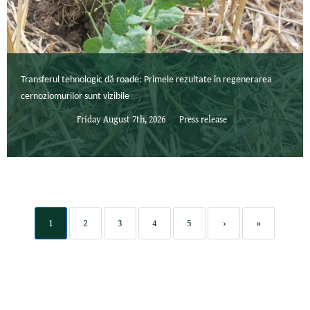
Transferul tehnologic dă roade: Primele rezultate în regenerarea
cernoziomurilor sunt vizibile
Friday August 7th, 2026
Press release
1
2
3
4
5
›
»