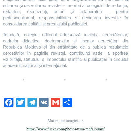
editarea și dezvoltarea revistei – membri ai colegiului de redacție,
redactori, recenzenți, autori și colaboratori – pentru
profesionalismul, responsabilitatea și dedicarea investite în
consolidarea calității și prestigiului publicației.
Totodată, colegiul editorial adresează invitația cercetătorilor,
cadrelor didactice, doctoranzilor și tinerilor cercetători din
Republica Moldova și din străinătate de a publica rezultatele
cercetărilor în paginile revistei, contribuind astfel la sporirea
vizibilității, statutului și impactului științific al publicației în circuitul
academic național și internațional.
Fa
T
Te
V
G
S
ce
wi
le
K
m
ha
bo
tte
gr
ail
re
Mai multe imagini →
ok
r
a
https://www.flickr.com/photos/usm-md/albums/