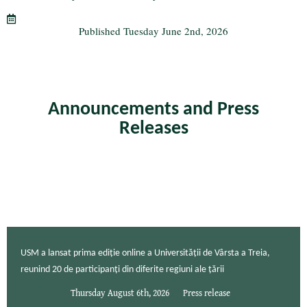
m
Published
Tuesday June 2nd, 2026
Announcements and Press
Releases
USM a lansat prima ediție online a Universității de Vârsta a Treia,
reunind 20 de participanți din diferite regiuni ale țării
Thursday August 6th, 2026
Press release