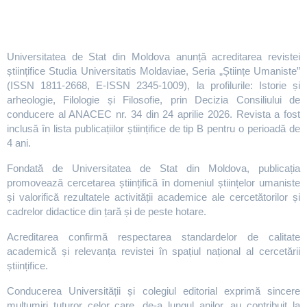
Universitatea de Stat din Moldova anunță acreditarea revistei
științifice Studia Universitatis Moldaviae, Seria „Științe Umaniste”
(ISSN 1811-2668, E-ISSN 2345-1009), la profilurile: Istorie și
arheologie, Filologie și Filosofie, prin Decizia Consiliului de
conducere al ANACEC nr. 34 din 24 aprilie 2026. Revista a fost
inclusă în lista publicațiilor științifice de tip B pentru o perioadă de
4 ani.
Fondată de Universitatea de Stat din Moldova, publicația
promovează cercetarea științifică în domeniul științelor umaniste
și valorifică rezultatele activității academice ale cercetătorilor și
cadrelor didactice din țară și de peste hotare.
Acreditarea confirmă respectarea standardelor de calitate
academică și relevanța revistei în spațiul național al cercetării
științifice.
Conducerea Universității și colegiul editorial exprimă sincere
mulțumiri tuturor celor care, de-a lungul anilor, au contribuit la