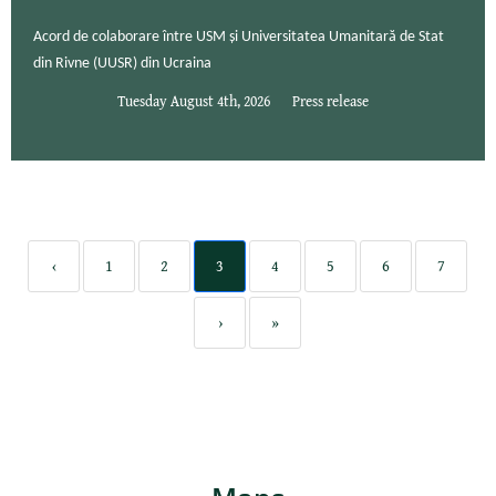
Acord de colaborare între USM și Universitatea Umanitară de Stat
din Rivne (UUSR) din Ucraina
Tuesday August 4th, 2026
Press release
‹
1
2
3
4
5
6
7
›
»