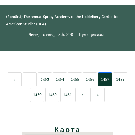
(Română) The annual Spring Academy of the Heidelberg Center for
American Studies (HCA)
Четверг октября 8th, 2020
Пресс-релизы
«
‹
1453
1454
1455
1456
1457
1458
1459
1460
1461
›
»
Карта