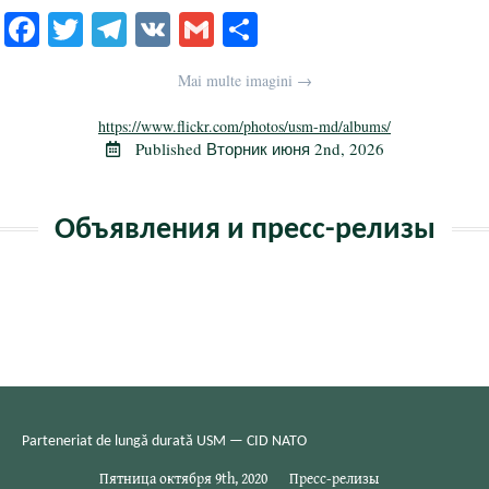
Fa
T
Te
V
G
О
ce
wi
le
K
m
тп
Mai multe imagini →
bo
tte
gr
ail
р
ok
r
a
а
https://www.flickr.com/photos/usm-md/albums/
Published
Вторник июня 2nd, 2026
m
в
и
Объявления и пресс-релизы
ть
Parteneriat de lungă durată USM — CID NATO
Пятница октября 9th, 2020
Пресс-релизы