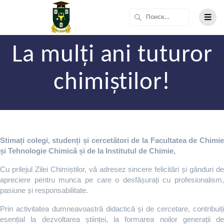
Перейти
Найти:
к
контенту
La mulți ani tuturor
chimiștilor!
Stimați colegi, studenți și cercetători de la Facultatea de Chimie
și Tehnologie Chimică și de la Institutul de Chimie,
Cu prilejul Zilei Chimiștilor, vă adresez sincere felicitări și gânduri de
apreciere pentru munca pe care o desfășurați cu profesionalism,
pasiune și responsabilitate.
Prin activitatea dumneavoastră didactică și de cercetare, contribuiți
esențial la dezvoltarea științei, la formarea noilor generații de