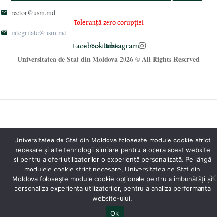
rector@usm.md
Toleranță zero corupției
integritate@usm.md
Facebook
Youtube
Instagram
Universitatea de Stat din Moldova 2026 © All Rights Reserved
®
Oficiul Programare Web al USM
Universitatea de Stat din Moldova folosește module cookie strict
necesare și alte tehnologii similare pentru a opera acest website
și pentru a oferi utilizatorilor o experiență personalizată. Pe lângă
modulele cookie strict necesare, Universitatea de Stat din
Moldova folosește module cookie opționale pentru a îmbunătăți și
personaliza experiența utilizatorilor, pentru a analiza performanța
website-ului.
Ok