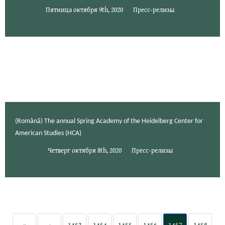
Пятница октября 9th, 2020
Пресс-релизы
(Română) The annual Spring Academy of the Heidelberg Center for
American Studies (HCA)
Четверг октября 8th, 2020
Пресс-релизы
«
‹
1453
1454
1455
1456
1457
1458