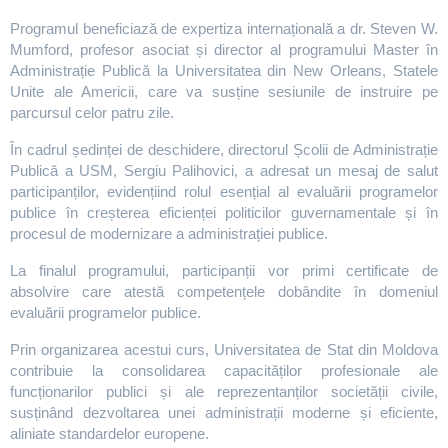
Programul beneficiază de expertiza internațională a dr. Steven W.
Mumford, profesor asociat și director al programului Master în
Administrație Publică la Universitatea din New Orleans, Statele
Unite ale Americii, care va susține sesiunile de instruire pe
parcursul celor patru zile.
În cadrul ședinței de deschidere, directorul Școlii de Administrație
Publică a USM, Sergiu Palihovici, a adresat un mesaj de salut
participanților, evidențiind rolul esențial al evaluării programelor
publice în creșterea eficienței politicilor guvernamentale și în
procesul de modernizare a administrației publice.
La finalul programului, participanții vor primi certificate de
absolvire care atestă competențele dobândite în domeniul
evaluării programelor publice.
Prin organizarea acestui curs, Universitatea de Stat din Moldova
contribuie la consolidarea capacităților profesionale ale
funcționarilor publici și ale reprezentanților societății civile,
susținând dezvoltarea unei administrații moderne și eficiente,
aliniate standardelor europene.