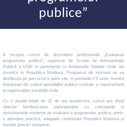
publice”
A început cursul de dezvoltare profesională „Evaluarea
programelor publice”, organizat de Școala de Administrație
Publică a USM în parteneriat cu Ambasada Statelor Unite ale
Americii în Republica Moldova. Programul de instruire se va
desfășura pe parcursul a patru zile, în perioada 2-5 iunie, reunind
funcționari din cadrul autorităților publice centrale și reprezentanți
ai organizațiilor societății civile.
Cu o durată totală de 32 de ore academice, cursul are drept
obiectiv familiarizarea participanților cu conceptele și
instrumentele moderne de evaluare a programelor publice, printr-
o abordare practică, adaptată contextului Republicii Moldova și
bunelor practici europene.