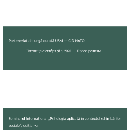
Parteneriat de lungă durată USM — CID NATO
Пятница октября 9th, 2020
Пресс-релизы
Seminarul Internaţional „Psihologia aplicată în contextul schimbărilor
sociale”, ediţia I-a