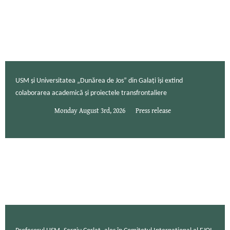
USM și Universitatea „Dunărea de Jos” din Galați își extind
colaborarea academică și proiectele transfrontaliere
Monday August 3rd, 2026
Press release