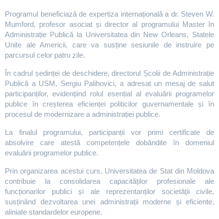
Programul beneficiază de expertiza internațională a dr. Steven W.
Mumford, profesor asociat și director al programului Master în
Administrație Publică la Universitatea din New Orleans, Statele
Unite ale Americii, care va susține sesiunile de instruire pe
parcursul celor patru zile.
În cadrul ședinței de deschidere, directorul Școlii de Administrație
Publică a USM, Sergiu Palihovici, a adresat un mesaj de salut
participanților, evidențiind rolul esențial al evaluării programelor
publice în creșterea eficienței politicilor guvernamentale și în
procesul de modernizare a administrației publice.
La finalul programului, participanții vor primi certificate de
absolvire care atestă competențele dobândite în domeniul
evaluării programelor publice.
Prin organizarea acestui curs, Universitatea de Stat din Moldova
contribuie la consolidarea capacităților profesionale ale
funcționarilor publici și ale reprezentanților societății civile,
susținând dezvoltarea unei administrații moderne și eficiente,
aliniate standardelor europene.