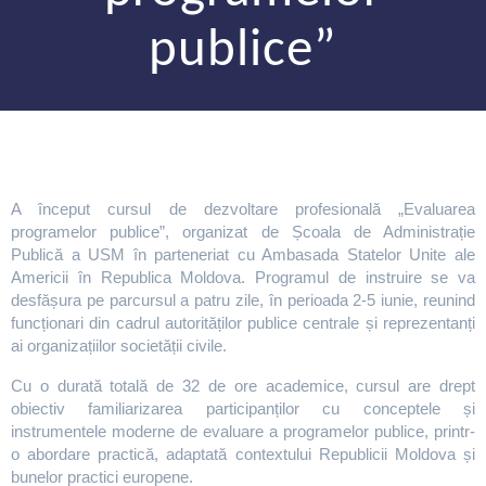
publice”
A început cursul de dezvoltare profesională „Evaluarea
programelor publice”, organizat de Școala de Administrație
Publică a USM în parteneriat cu Ambasada Statelor Unite ale
Americii în Republica Moldova. Programul de instruire se va
desfășura pe parcursul a patru zile, în perioada 2-5 iunie, reunind
funcționari din cadrul autorităților publice centrale și reprezentanți
ai organizațiilor societății civile.
Cu o durată totală de 32 de ore academice, cursul are drept
obiectiv familiarizarea participanților cu conceptele și
instrumentele moderne de evaluare a programelor publice, printr-
o abordare practică, adaptată contextului Republicii Moldova și
bunelor practici europene.