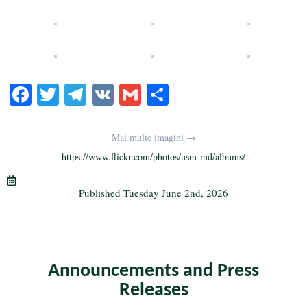
Fa
T
Te
V
G
S
ce
wi
le
K
m
ha
bo
tte
gr
ail
re
Mai multe imagini →
ok
r
a
https://www.flickr.com/photos/usm-md/albums/
m
Published
Tuesday June 2nd, 2026
Announcements and Press
Releases