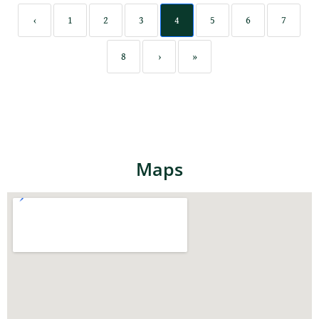
‹
1
2
3
4
5
6
7
8
›
»
Maps