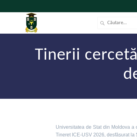
Tinerii cercet
d
Universitatea de Stat din Moldova a o
Tineret ICE-USV 2026, desfășurat la