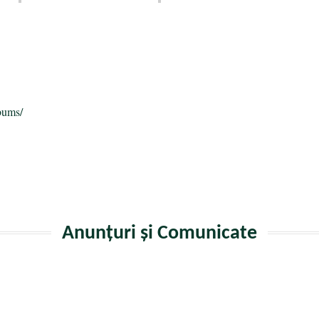
a
bums/
Anunțuri și Comunicate