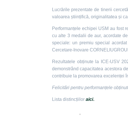
Lucrările prezentate de tinerii cerce
valoarea științifică, originalitatea și c
Performanțele echipei USM au fost recu
cu alte 3 medalii de aur, acordate de
speciale: un premiu special acorda
Cercetare-Inovare CORNELIUGROUP
Rezultatele obținute la ICE-USV 2026 
demonstrând capacitatea acestora de a 
contribuie la promovarea excelenței în c
Felicitări pentru performanțele obținut
Lista distincțiilor
aici
.