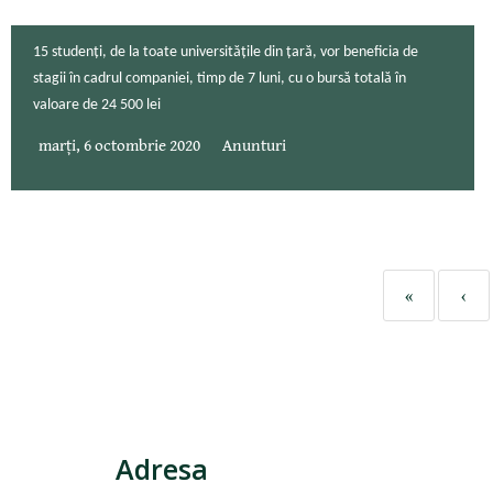
15 studenți, de la toate universitățile din țară, vor beneficia de
stagii în cadrul companiei, timp de 7 luni, cu o bursă totală în
valoare de 24 500 lei
marți, 6 octombrie 2020
Anunturi
«
‹
Adresa