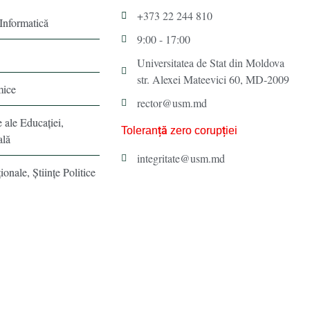
+373 22 244 810
 Informatică
9:00 - 17:00
Universitatea de Stat din Moldova
str. Alexei Mateevici 60, MD-2009
mice
rector@usm.md
e ale Educaţiei,
Toleranță zero corupției
ală
integritate@usm.md
ionale, Ştiinţe Politice