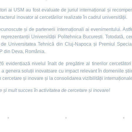
tători ai USM au fost evaluate de juriul internațional și recomp
aracterul inovator al cercetărilor realizate în cadrul universității.
noscute și de partenerii internaționali ai evenimentului. Astfel
 reprezentanții Universității Politehnica București. Totodată, c
t de Universitatea Tehnică din Cluj-Napoca și Premiul Spec
 din Deva, România.
evidențiază nivelul înalt de pregătire al tinerilor cercetători
genera soluții inovatoare cu impact relevant în domeniile științe
ercetare și inovare și la consolidarea vizibilității internaționale 
e și mult succes în activitatea de cercetare și inovare!