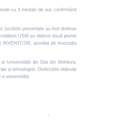
ensate cu 3 medalii de aur, confirmând
, lucrările prezentate au fost distinse
ercetătorii USM au obținut două premii
ial INVENTCOR, acordat de Asociația
 ai Universității de Stat din Moldova,
i și tehnologiei. Distincțiile obținute
a universității.