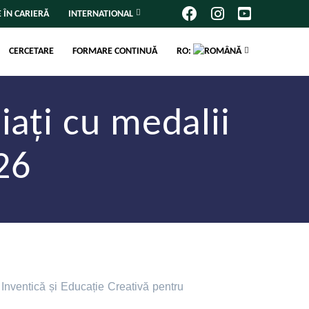
 ÎN CARIERĂ
INTERNATIONAL
CERCETARE
FORMARE CONTINUĂ
RO:
iați cu medalii
26
 Inventică și Educație Creativă pentru