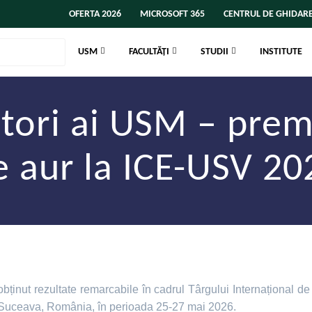
OFERTA 2026
MICROSOFT 365
CENTRUL DE GHIDARE
USM
FACULTĂȚI
STUDII
INSTITUTE
ători ai USM – prem
e aur la ICE-USV 20
bținut rezultate remarcabile în cadrul Târgului Internațional de
 Suceava, România, în perioada 25-27 mai 2026.