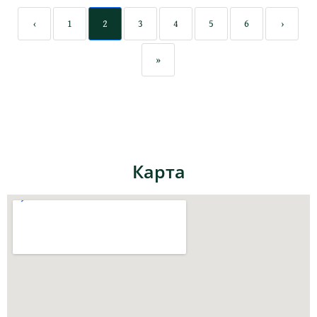
‹
1
2
3
4
5
6
›
»
Карта