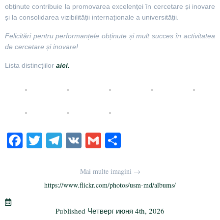
obținute contribuie la promovarea excelenței în cercetare și inovare
și la consolidarea vizibilității internaționale a universității.
Felicitări pentru performanțele obținute și mult succes în activitatea
de cercetare și inovare!
Lista distincțiilor
aici
.
Fa
T
Te
V
G
О
ce
wi
le
K
m
тп
bo
tte
gr
ail
р
Mai multe imagini →
ok
r
a
а
https://www.flickr.com/photos/usm-md/albums/
m
в
Published
Четверг июня 4th, 2026
и