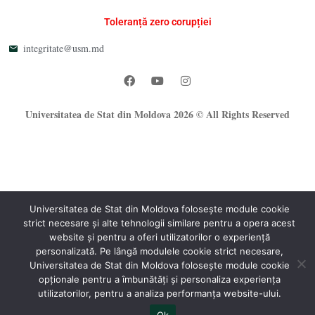
Toleranță zero corupției
integritate@usm.md
Universitatea de Stat din Moldova 2026 © All Rights Reserved
Universitatea de Stat din Moldova folosește module cookie
strict necesare și alte tehnologii similare pentru a opera acest
®
website și pentru a oferi utilizatorilor o experiență
Oficiul Programare Web al USM
personalizată. Pe lângă modulele cookie strict necesare,
Universitatea de Stat din Moldova folosește module cookie
opționale pentru a îmbunătăți și personaliza experiența
utilizatorilor, pentru a analiza performanța website-ului.
Ok