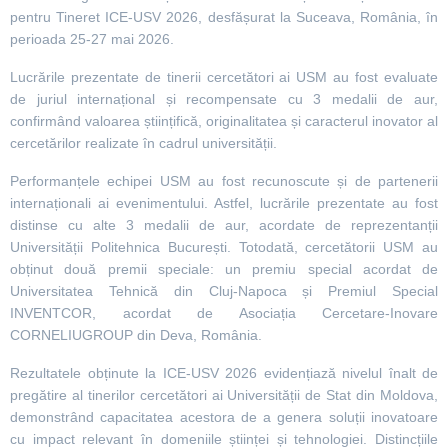
pentru Tineret ICE-USV 2026, desfășurat la Suceava, România, în
perioada 25-27 mai 2026.
Lucrările prezentate de tinerii cercetători ai USM au fost evaluate
de juriul internațional și recompensate cu 3 medalii de aur,
confirmând valoarea științifică, originalitatea și caracterul inovator al
cercetărilor realizate în cadrul universității.
Performanțele echipei USM au fost recunoscute și de partenerii
internaționali ai evenimentului. Astfel, lucrările prezentate au fost
distinse cu alte 3 medalii de aur, acordate de reprezentanții
Universității Politehnica București. Totodată, cercetătorii USM au
obținut două premii speciale: un premiu special acordat de
Universitatea Tehnică din Cluj-Napoca și Premiul Special
INVENTCOR, acordat de Asociația Cercetare-Inovare
CORNELIUGROUP din Deva, România.
Rezultatele obținute la ICE-USV 2026 evidențiază nivelul înalt de
pregătire al tinerilor cercetători ai Universității de Stat din Moldova,
demonstrând capacitatea acestora de a genera soluții inovatoare
cu impact relevant în domeniile științei și tehnologiei. Distincțiile