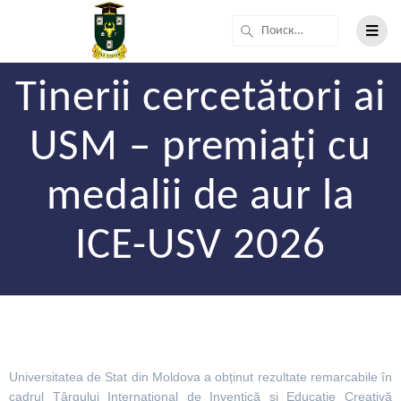
Tinerii cercetători ai
USM – premiați cu
medalii de aur la
ICE-USV 2026
Universitatea de Stat din Moldova a obținut rezultate remarcabile în
cadrul Târgului Internațional de Inventică și Educație Creativă