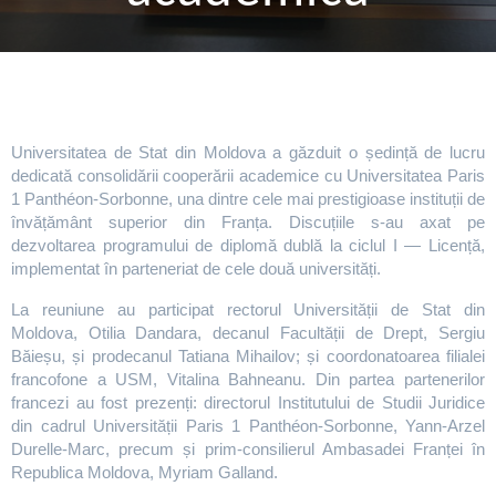
Universitatea de Stat din Moldova a găzduit o ședință de lucru
dedicată consolidării cooperării academice cu Universitatea Paris
1 Panthéon-Sorbonne, una dintre cele mai prestigioase instituții de
învățământ superior din Franța. Discuțiile s-au axat pe
dezvoltarea programului de diplomă dublă la ciclul I — Licență,
implementat în parteneriat de cele două universități.
La reuniune au participat rectorul Universității de Stat din
Moldova, Otilia Dandara, decanul Facultății de Drept, Sergiu
Băieșu, și prodecanul Tatiana Mihailov; și coordonatoarea filialei
francofone a USM, Vitalina Bahneanu. Din partea partenerilor
francezi au fost prezenți: directorul Institutului de Studii Juridice
din cadrul Universității Paris 1 Panthéon-Sorbonne, Yann-Arzel
Durelle-Marc, precum și prim-consilierul Ambasadei Franței în
Republica Moldova, Myriam Galland.