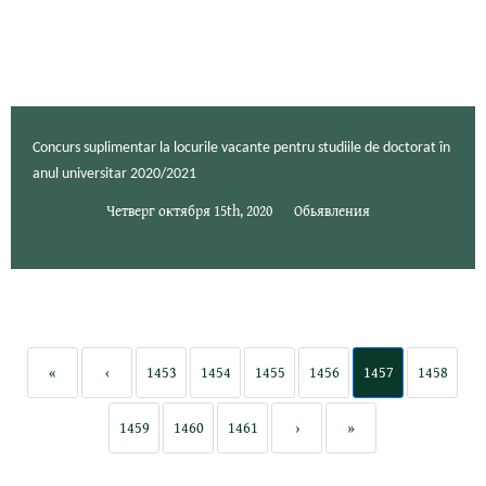
Concurs suplimentar la locurile vacante pentru studiile de doctorat în
anul universitar 2020/2021
Четверг октября 15th, 2020
Обьявления
«
‹
1453
1454
1455
1456
1457
1458
1459
1460
1461
›
»