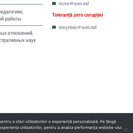
rector@usm.md
педагогики,
Toleranță zero corupției
ой работы
integritate@usm.md
ных отношений,
стративных наук
ntru a oferi utilizatorilor o experiență personalizată. Pe lângă
periența utilizatorilor, pentru a analiza performanța website-ului.