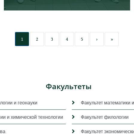
1
2
3
4
5
›
»
Факультеты
логии и геонауки
Факультет математики 
мии и химической технологии
Факультет филологии
ава
Факультет экономически