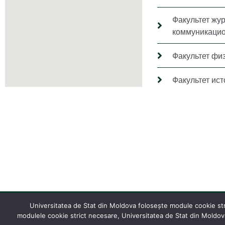
Факультет жу
коммуникацио
Факультет фи
Факультет ис
Universitatea de Stat din Moldova folosește module cookie stric
modulele cookie strict necesare, Universitatea de Stat din Moldova