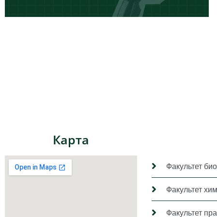
Карта
Факультет био
Факультет хи
Факультет пр