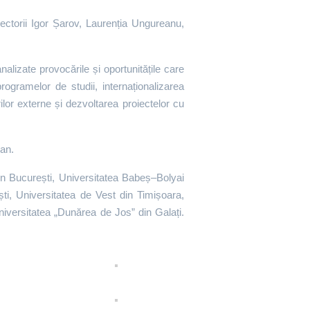
ectorii Igor Șarov, Laurenția Ungureanu,
nalizate provocările și oportunitățile care
ogramelor de studii, internaționalizarea
urilor externe și dezvoltarea proiectelor cu
pean.
din București, Universitatea Babeș–Bolyai
i, Universitatea de Vest din Timișoara,
niversitatea „Dunărea de Jos” din Galați.