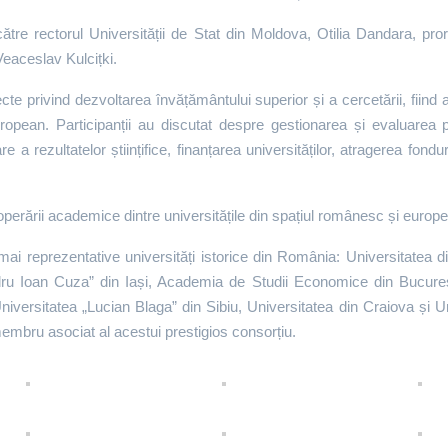
tre rectorul Universității de Stat din Moldova, Otilia Dandara, pror
eaceslav Kulcițki.
cte privind dezvoltarea învățământului superior și a cercetării, fiind a
opean. Participanții au discutat despre gestionarea și evaluarea pr
uare a rezultatelor științifice, finanțarea universităților, atragerea fond
operării academice dintre universitățile din spațiul românesc și euro
 mai reprezentative universități istorice din România: Universitatea 
dru Ioan Cuza” din Iași, Academia de Studii Economice din Bucureșt
niversitatea „Lucian Blaga” din Sibiu, Universitatea din Craiova și U
embru asociat al acestui prestigios consorțiu.