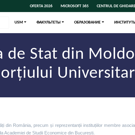
OFERTA 2026
MICROSOFT 365
CENTRUL DE GHIDARE
USM
ФАКУЛЬТЕТЫ
ОБРАЗОВАНИЕ
ИНСТИТУТ
a de Stat din Mold
orțiului Universitar
ți din România, precum și reprezentanții instituțiilor membre asociat
da Academiei de Studii Economice din București.