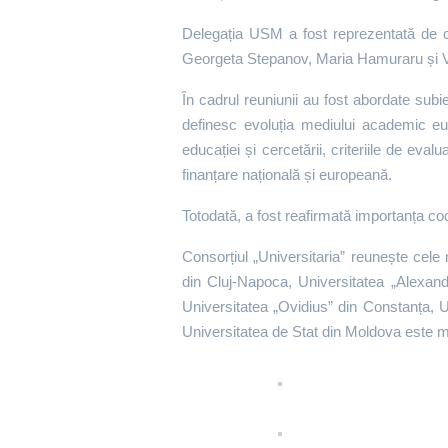
Delegația USM a fost reprezentată de că
Georgeta Stepanov, Maria Hamuraru și V
În cadrul reuniunii au fost abordate subie
definesc evoluția mediului academic eur
educației și cercetării, criteriile de eval
finanțare națională și europeană.
Totodată, a fost reafirmată importanța co
Consorțiul „Universitaria” reunește cele
din Cluj-Napoca, Universitatea „Alexan
Universitatea „Ovidius” din Constanța, U
Universitatea de Stat din Moldova este m