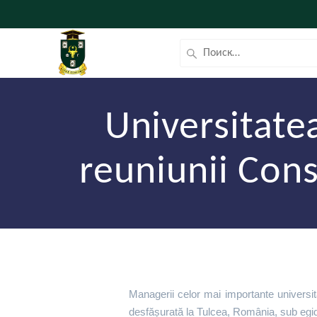
Universitate
reuniunii Cons
Managerii celor mai importante universită
desfășurată la Tulcea, România, sub egi