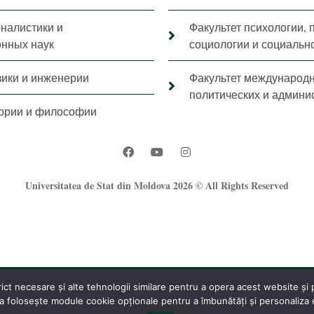
рналистики и
Факультет психологии, 
нных наук
социологии и социальн
зики и инженерии
Факультет международ
политических и админи
тории и философии
Universitatea de Stat din Moldova 2026 © All Rights Reserved
t necesare și alte tehnologii similare pentru a opera acest website și pe
®
 folosește module cookie opționale pentru a îmbunătăți și personaliza ex
Oficiul Programare Web al USM