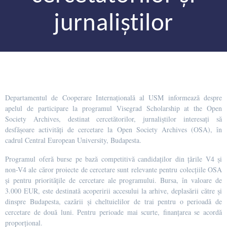
jurnaliștilor
Departamentul de Cooperare Internațională al USM informează despre
apelul de participare la programul Visegrad Scholarship at the Open
Society Archives, destinat cercetătorilor, jurnaliștilor interesați să
desfășoare activități de cercetare la Open Society Archives (OSA), în
cadrul Central European University, Budapesta.
Programul oferă burse pe bază competitivă candidaților din țările V4 și
non-V4 ale căror proiecte de cercetare sunt relevante pentru colecțiile OSA
și pentru prioritățile de cercetare ale programului. Bursa, în valoare de
3.000 EUR, este destinată acoperirii accesului la arhive, deplasării către și
dinspre Budapesta, cazării și cheltuielilor de trai pentru o perioadă de
cercetare de două luni. Pentru perioade mai scurte, finanțarea se acordă
proporțional.