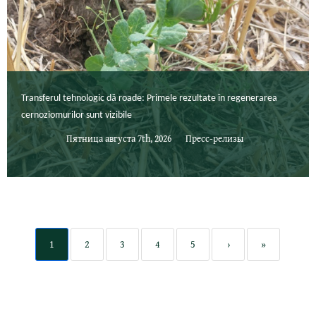
Transferul tehnologic dă roade: Primele rezultate în regenerarea
cernoziomurilor sunt vizibile
Пятница августа 7th, 2026
Пресс-релизы
1
2
3
4
5
›
»