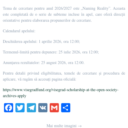
Tema de cercetare pentru anul 2026/2027 este „Naming Reality”. Aceasta
este completată de o serie de subteme incluse în apel, care oferă direcții
orientative pentru elaborarea propunerilor de cercetare.
Calendarul apelului:
Deschiderea apelului: 1 aprilie 2026, ora 12:00;
Termenul-limită pentru depunere: 25 iulie 2026, ora 12:00;
Anunțarea rezultatelor: 25 august 2026, ora 12:00.
Pentru detalii privind eligibilitatea, temele de cercetare și procedura de
aplicare, vă rugăm să accesați pagina oficială:
https://www.visegradfund.org/visegrad-scholarship-at-the-open-society-
archives-apply
Fa
T
Te
V
G
О
ce
wi
le
K
m
тп
bo
tte
gr
ail
р
Mai multe imagini →