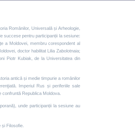
toria Românilor, Universală și Arheologie,
e succese pentru participanții la sesiune:
tiințe a Moldovei, membru corespondent al
ldovei, doctor habilitat Lilia Zabolotnaia;
oni Piotr Kubiak, de la Universitatea din
toria antică și medie timpurie a românilor
enţiată. Imperiul Rus și periferiile sale
 se confruntă Republica Moldova.
porană), unde participanții la sesiune au
 și Filosofie.