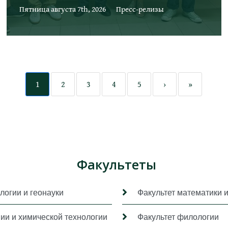
Пятница августа 7th, 2026
Пресс-релизы
1
2
3
4
5
›
»
Факультеты
логии и геонауки
Факультет математики 
мии и химической технологии
Факультет филологии