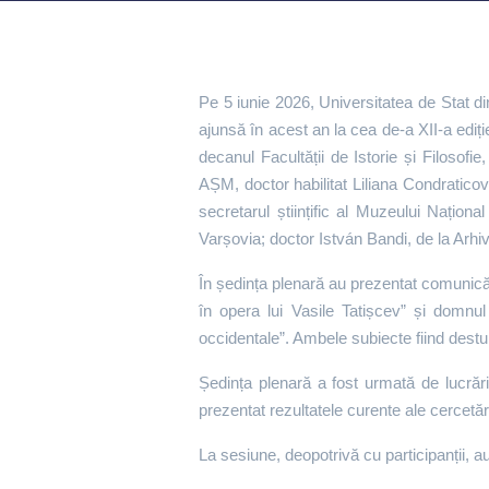
Pe 5 iunie 2026, Universitatea de Stat di
ajunsă în acest an la cea de-a XII-a ediț
decanul Facultății de Istorie și Filosof
AȘM, doctor habilitat Liliana Condraticova
secretarul științific al Muzeului Națion
Varșovia; doctor István Bandi, de la Arhiv
În ședința plenară au prezentat comunicăr
în opera lui Vasile Tatișcev” și domnul 
occidentale”. Ambele subiecte fiind destu
Ședința plenară a fost urmată de lucrări
prezentat rezultatele curente ale cercetăril
La sesiune, deopotrivă cu participanții, au