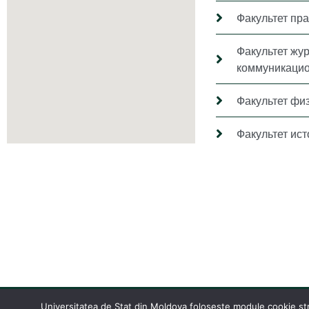
Факультет пр
Факультет жу
коммуникацио
Факультет фи
Факультет ис
Universitatea de Stat din Moldova folosește module cookie stric