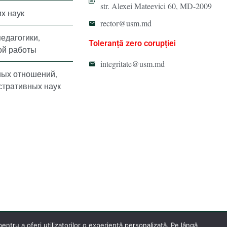
str. Alexei Mateevici 60, MD-2009
х наук
rector@usm.md
педагогики,
Toleranță zero corupției
ой работы
integritate@usm.md
ных отношений,
стративных наук
ntru a oferi utilizatorilor o experiență personalizată. Pe lângă