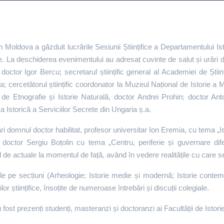
n Moldova a găzduit lucrările Sesiunii Științifice a Departamentului Is
ie. La deschiderea evenimentului au adresat cuvinte de salut și urări d
ie, doctor Igor Bercu; secretarul științific general al Academiei de Ș
; cercetătorul științific coordonator la Muzeul Național de Istorie a Mo
al de Etnografie și Istorie Naturală, doctor Andrei Prohin; doctor Ant
a Istorică a Serviciilor Secrete din Ungaria ș.a.
i domnul doctor habilitat, profesor universitar Ion Eremia, cu tema „Is
doctor Sergiu Boțolin cu tema „Centru, periferie și guvernare difer
l de actuale la momentul de față, având în vedere realitățile cu care
le pe secțiuni (Arheologie; Istorie medie și modernă; Istorie contem
or științifice, însoțite de numeroase întrebări și discuții colegiale.
 fost prezenți studenți, masteranzi și doctoranzi ai Facultății de Istorie