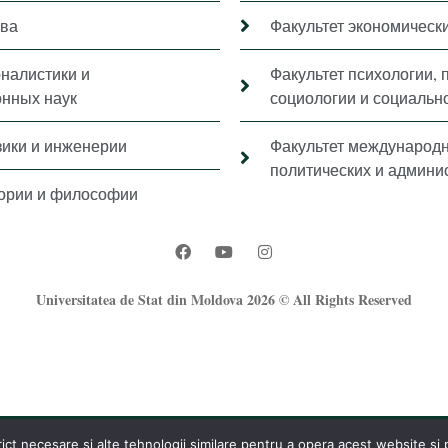
ава
Факультет экономически
рналистики и
Факультет психологии, 
нных наук
социологии и социальн
зики и инженерии
Факультет международ
политических и админи
тории и философии
Universitatea de Stat din Moldova 2026 © All Rights Reserved
t necesare și alte tehnologii similare pentru a opera acest website și pe