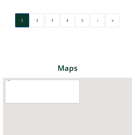
1
2
3
4
5
›
»
Maps