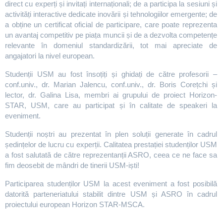
direct cu experți și invitați internaționali; de a participa la sesiuni și
activități interactive dedicate inovării și tehnologiilor emergente; de
a obține un certificat oficial de participare, care poate reprezenta
un avantaj competitiv pe piața muncii și de a dezvolta competențe
relevante în domeniul standardizării, tot mai apreciate de
angajatori la nivel european.
Studenții USM au fost însoțiți și ghidați de către profesorii –
conf.univ., dr. Marian Jalencu, conf.univ., dr. Boris Corețchi și
lector, dr. Galina Lisa, membri ai grupului de proiect Horizon-
STAR, USM, care au participat și în calitate de speakeri la
eveniment.
Studenții noștri au prezentat în plen soluții generate în cadrul
ședințelor de lucru cu experții. Calitatea prestației studenților USM
a fost salutată de către reprezentanții ASRO, ceea ce ne face sa
fim deosebit de mândri de tinerii USM-iști!
Participarea studenților USM la acest eveniment a fost posibilă
datorită parteneriatului stabilit dintre USM și ASRO în cadrul
proiectului european Horizon STAR-MSCA.