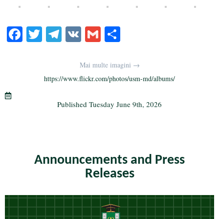
Fa
T
Te
V
G
S
ce
wi
le
K
m
ha
bo
tte
gr
ail
re
Mai multe imagini →
ok
r
a
https://www.flickr.com/photos/usm-md/albums/
m
Published
Tuesday June 9th, 2026
Announcements and Press
Releases