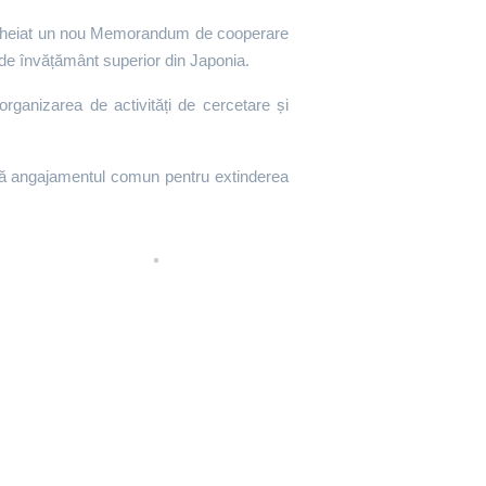
 încheiat un nou Memorandum de cooperare
ii de învățământ superior din Japonia.
rganizarea de activități de cercetare și
.
ndică angajamentul comun pentru extinderea