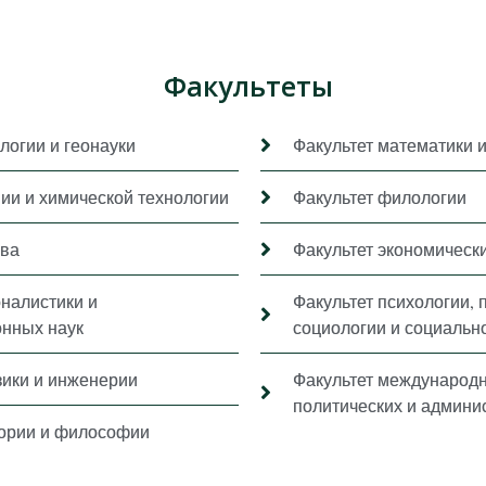
Факультеты
логии и геонауки
Факультет математики 
мии и химической технологии
Факультет филологии
ава
Факультет экономически
рналистики и
Факультет психологии, 
нных наук
социологии и социальн
зики и инженерии
Факультет международ
политических и админи
тории и философии