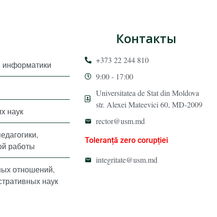
Контакты
+373 22 244 810
и информатики
9:00 - 17:00
Universitatea de Stat din Moldova
str. Alexei Mateevici 60, MD-2009
х наук
rector@usm.md
педагогики,
Toleranță zero corupției
ой работы
integritate@usm.md
ных отношений,
стративных наук