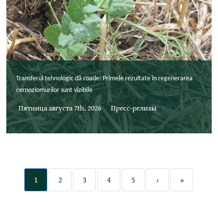
Transferul tehnologic dă roade: Primele rezultate în regenerarea
cernoziomurilor sunt vizibile
Пятница августа 7th, 2026
Пресс-релизы
1
2
3
4
5
›
»