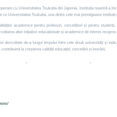
ooperare cu Universitatea Tsukuba din Japonia. Instituția noastră a
re cu
Universitatea Tsukuba
, una dintre cele mai prestigioase instituț
ăților academice pentru profesori, cercetători și pentru studenți, o
voltarea altor inițiative educaționale și academice de interes reciproc
lor dezvoltate de-a lungul timpului între cele două universități și i
ontribuind la creșterea calității educației, cercetării și inovării.
п
bums/