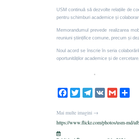
USM continuă să dezvolte relațiile de c
pentru schimburi academice și colabora
Memorandumul prevede realizarea mobilit
reuniuni științifice comune, precum și dez
Noul acord se înscrie în seria colaborări
oportunităților academice și de cercetare, c
Fa
T
Te
V
G
О
ce
wi
le
K
m
т
bo
tte
gr
ail
р
Mai multe imagini →
ok
r
a
а
https://www.flickr.com/photos/usm-md/al
m
в