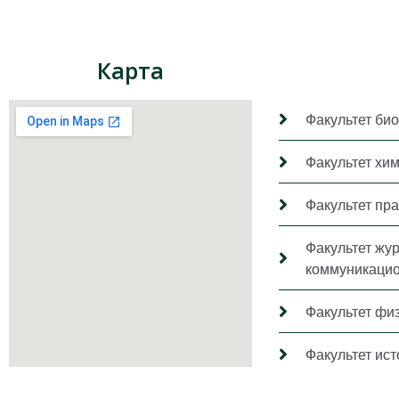
Карта
Факультет био
Факультет хи
Факультет пр
Факультет жу
коммуникацио
Факультет фи
Факультет ис