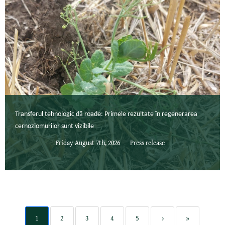
Transferul tehnologic dă roade: Primele rezultate în regenerarea
cernoziomurilor sunt vizibile
Friday August 7th, 2026
Press release
1
2
3
4
5
›
»