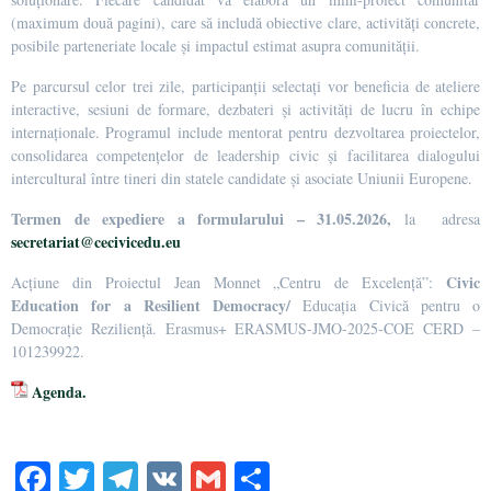
(maximum două pagini), care să includă obiective clare, activități concrete,
posibile parteneriate locale și impactul estimat asupra comunității.
Pe parcursul celor trei zile, participanții selectați vor beneficia de ateliere
interactive, sesiuni de formare, dezbateri și activități de lucru în echipe
internaționale. Programul include mentorat pentru dezvoltarea proiectelor,
consolidarea competențelor de leadership civic și facilitarea dialogului
intercultural între tineri din statele candidate și asociate Uniunii Europene.
Termen de expediere a formularului – 31.05.2026,
la
adresa
secretariat@cecivicedu.eu
Civic
Acțiune din Proiectul Jean Monnet „Centru de Excelență”:
Education for a Resilient Democracy/
Educația Civică pentru o
Democrație Reziliență. Erasmus+ ERASMUS-JMO-2025-COE CERD –
101239922.
Agenda.
Fa
T
Te
V
G
S