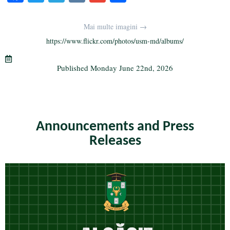
ce
wi
le
K
m
ha
bo
tte
gr
ail
re
Mai multe imagini →
ok
r
a
https://www.flickr.com/photos/usm-md/albums/
m
Published
Monday June 22nd, 2026
Announcements and Press
Releases