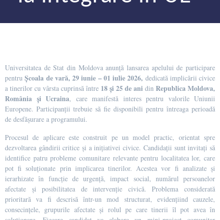
Universitatea de Stat din Moldova anunță lansarea apelului de participare
Școala de vară,
29 iunie – 01 iulie 2026,
pentru
dedicată implicării civice
18 și 25 de ani
Republica Moldova,
a tinerilor cu vârsta cuprinsă între
din
România și Ucraina
, care manifestă interes pentru valorile Uniunii
Europene. Participanții trebuie să fie disponibili pentru întreaga perioadă
de desfășurare a programului.
Procesul de aplicare este construit pe un model practic, orientat spre
dezvoltarea gândirii critice și a inițiativei civice. Candidații sunt invitați să
identifice patru probleme comunitare relevante pentru localitatea lor, care
pot fi soluționate prin implicarea tinerilor. Acestea vor fi analizate și
ierarhizate în funcție de urgență, impact social, numărul persoanelor
afectate și posibilitatea de intervenție civică. Problema considerată
prioritară va fi descrisă într-un mod structurat, evidențiind cauzele,
consecințele, grupurile afectate și rolul pe care tinerii îl pot avea în
soluționare. Fiecare candidat va elabora un mini-proiect comunitar