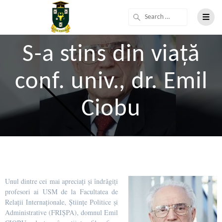
S-a stins din viață
conf. univ., dr. Emil
Ciobu
Unul dintre cei mai apreciați și îndrăgiți
profesori ai USM de la Facultatea de
Relații Internaționale, Științe Politice și
Administrative (FRIȘPA), domnul Emil