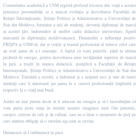
Comunitatea academică a USM regretă profund trecerea din viață a acestei
puternice personalități ce a marcat evoluția şi dezvoltarea Facultății de
Relații Internaționale, Științe Politice și Administrative a Universității de
Stat din Moldova, formator a mii de studenţi, deveniţi diplomați de marcă
ai acestei ţări, îndrumător al multor cadre didactice universitare, figură
marcantă în diplomația moldovenească. Dumnealui a influenţat pozitiv
FRIȘPA și USM-ul, dar şi viețile şi traseul profesional al tuturor celor care
au avut şansa de a-l cunoaşte. A luptat cu toate puterile, până la ultima
picătură de energie, pentru dezvoltarea unui învăţământ superior de marcă
în țară, a trudit în munca didactică, științifică a Facultății de Relații
Internaționale, Științe Politice și Administrative a Universității de Stat din
Moldova. Totodată a ocrotit, a îndrumat şi a susţinut zeci şi sute de tineri
studenţi care îi datorează azi şansa la o carieră profesională împlinită şi
respectiv la o viaţă mai bună.
Astăzi nu mai putem decât să îi aducem un omagiu şi să-l încredinţăm că
vom purta peste timp în inimile noastre imaginea unui Om puternic,
curajos, extrem de cult şi de rafinat, care ne-a lăsat o moştenire de preţ pe
care suntem obligaţi să o onorăm aşa cum se cuvine.
Dumnezeu să-l odihnească în pace.