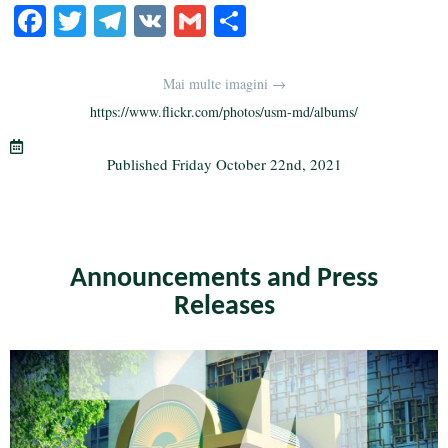
Fa
T
Te
V
G
S
ce
wi
le
K
m
ha
bo
tte
gr
ail
re
Mai multe imagini →
ok
r
a
https://www.flickr.com/photos/usm-md/albums/
m
Published
Friday October 22nd, 2021
Announcements and Press
Releases