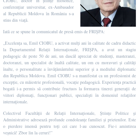
CIOBU, doctor în științe filosofice,
conferențiar universitar, ex-Ambasador
al Republicii Moldova în România s-a
stins din viață.
Iată ce se spune în comunicatul de presă emis de FRIȘPA:
„Excelența sa, Emil CIOBU, a activat mulți ani în calitate de cadru didactic
la Departamentul Relații Internaționale, FRIȘPA, a avut un stagiu
pedagogic de peste 50 de ani, un dascăl apreciat de studenți, masteranzi,
doctoranzi, un specialist de înaltă calitate, un om cu moravuri și calități
înalte, o personalitate a învățământului superior și a mediului diplomatic
din Republica Moldova. Emil CIOBU s-a manifestat ca un profesionist de
excepție, cu măiestrie profesională, vocație pedagogică. Experiența practică
bogată i-a permis să contribuie fructuos la formarea tinerei generaţii de
viitori diplomaţi, funcţionari publici, specialişti în domeniul relaţiilor
internaţionale.
Colectivul Facultății de Relații Internaționale, Științe Politice și
Administrative adresează profunde condoleanțe familiei și prietenilor. Este
o pierdere imensă pentru toți cei care l-au cunoscut. Fie-i amintirea
veșnică! Zbor lin la ceruri!”