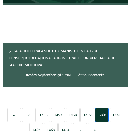
ȘCOALA DOCTORALĂ ȘTIINȚE UMANISTE DIN CADRUL
CONSORȚIULUI NAȚIONAL ADMINISTRAT DE UNIVERSITATEA DE
STAT DIN MOLDOVA
Tuesday September 29th, 2020
Announcements
«
‹
1456
1457
1458
1459
1460
1461
1462
1463
1464
›
»