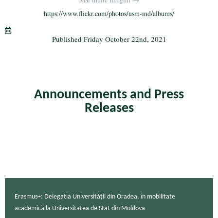
bo
tte
gr
ail
re
ok
r
a
https://www.flickr.com/photos/usm-md/albums/
m
Published
Friday October 22nd, 2021
Announcements and Press
Releases
Erasmus+: Delegația Universității din Oradea, în mobilitate
academică la Universitatea de Stat din Moldova