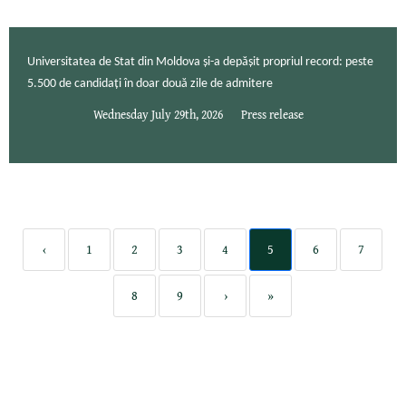
Universitatea de Stat din Moldova și-a depășit propriul record: peste
5.500 de candidați în doar două zile de admitere
Wednesday July 29th, 2026
Press release
‹
1
2
3
4
5
6
7
8
9
›
»