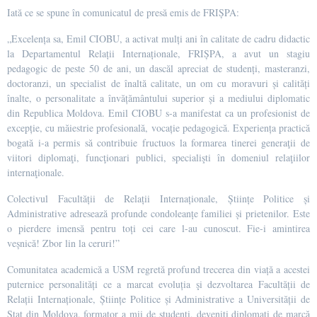
Iată ce se spune în comunicatul de presă emis de FRIȘPA:
„Excelența sa, Emil CIOBU, a activat mulți ani în calitate de cadru didactic
la Departamentul Relații Internaționale, FRIȘPA, a avut un stagiu
pedagogic de peste 50 de ani, un dascăl apreciat de studenți, masteranzi,
doctoranzi, un specialist de înaltă calitate, un om cu moravuri și calități
înalte, o personalitate a învățământului superior și a mediului diplomatic
din Republica Moldova. Emil CIOBU s-a manifestat ca un profesionist de
excepție, cu măiestrie profesională, vocație pedagogică. Experiența practică
bogată i-a permis să contribuie fructuos la formarea tinerei generaţii de
viitori diplomaţi, funcţionari publici, specialişti în domeniul relaţiilor
internaţionale.
Colectivul Facultății de Relații Internaționale, Științe Politice și
Administrative adresează profunde condoleanțe familiei și prietenilor. Este
o pierdere imensă pentru toți cei care l-au cunoscut. Fie-i amintirea
veșnică! Zbor lin la ceruri!”
Comunitatea academică a USM regretă profund trecerea din viață a acestei
puternice personalități ce a marcat evoluția şi dezvoltarea Facultății de
Relații Internaționale, Științe Politice și Administrative a Universității de
Stat din Moldova, formator a mii de studenţi, deveniţi diplomați de marcă