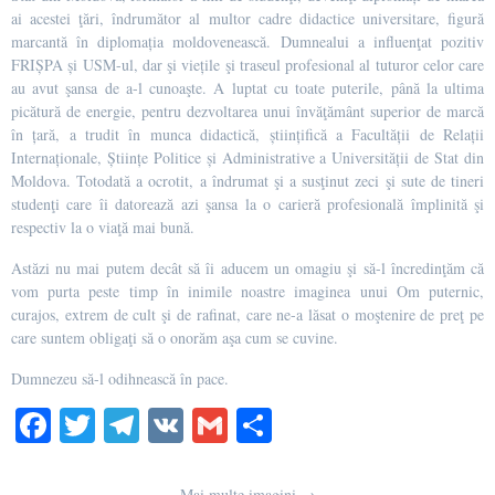
ai acestei ţări, îndrumător al multor cadre didactice universitare, figură
marcantă în diplomația moldovenească. Dumnealui a influenţat pozitiv
FRIȘPA și USM-ul, dar şi viețile şi traseul profesional al tuturor celor care
au avut şansa de a-l cunoaşte. A luptat cu toate puterile, până la ultima
picătură de energie, pentru dezvoltarea unui învăţământ superior de marcă
în țară, a trudit în munca didactică, științifică a Facultății de Relații
Internaționale, Științe Politice și Administrative a Universității de Stat din
Moldova. Totodată a ocrotit, a îndrumat şi a susţinut zeci şi sute de tineri
studenţi care îi datorează azi şansa la o carieră profesională împlinită şi
respectiv la o viaţă mai bună.
Astăzi nu mai putem decât să îi aducem un omagiu şi să-l încredinţăm că
vom purta peste timp în inimile noastre imaginea unui Om puternic,
curajos, extrem de cult şi de rafinat, care ne-a lăsat o moştenire de preţ pe
care suntem obligaţi să o onorăm aşa cum se cuvine.
Dumnezeu să-l odihnească în pace.
Fa
T
Te
V
G
S
ce
wi
le
K
m
ha
Mai multe imagini →