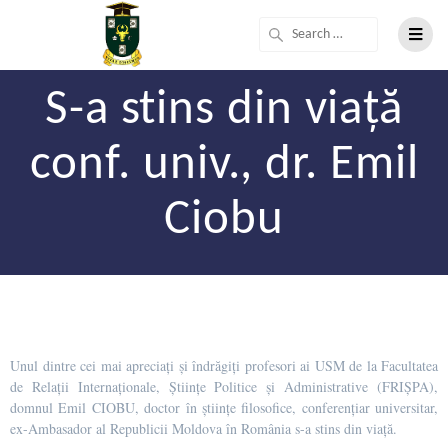
S-a stins din viață
conf. univ., dr. Emil
Ciobu
Unul dintre cei mai apreciați și îndrăgiți profesori ai USM de la Facultatea
de Relații Internaționale, Științe Politice și Administrative (FRIȘPA),
domnul Emil CIOBU, doctor în științe filosofice, conferențiar universitar,
ex-Ambasador al Republicii Moldova în România s-a stins din viață.