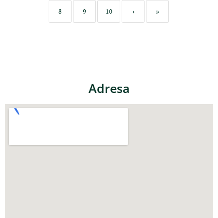
8
9
10
›
»
Adresa