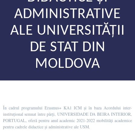
ADMINISTRATIVE
ALE UNIVERSITĂȚII
DE STAT DIN
MOLDOVA
În cadrul programului Erasmus+ KA1 ICM și în baza Acordului inter-
instituțional semnat între părți, UNIVERSIDADE DA BEIRA INTERIOR,
PORTUGAL, oferă pentru anul academic 2021-2022 mobilități academice
pentru cadrele didactice și administrative ale USM.