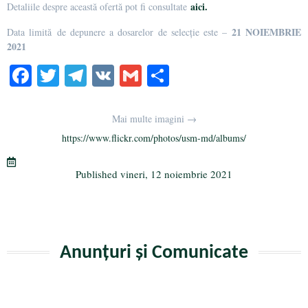
aici.
Detaliile despre această ofertă pot fi consultate
21 NOIEMBRIE
Data limită de depunere a dosarelor de selecție este –
2021
Fa
T
Te
V
G
Pa
ce
wi
le
K
m
rt
bo
tte
gr
ail
aj
Mai multe imagini →
ok
r
a
ea
https://www.flickr.com/photos/usm-md/albums/
m
ză
Published
vineri, 12 noiembrie 2021
Anunțuri și Comunicate