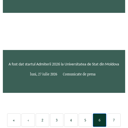
A fost dat startul Admiterii 2026 la Universitatea de Stat din Moldova
luni, 27 iulie 2026
Comunicate de presa
«
‹
2
3
4
5
6
7