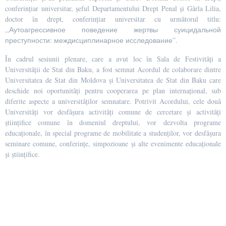
conferințiar universitar, șeful Departamentului Drept Penal și Gârla Lilia,
doctor în drept, conferințiar universitar cu următorul titlu:
,,Аутоагрессивное поведение жертвы суицидальной
преступности: междисциплинарное исследование”.
În cadrul sesiunii plenare, care a avut loc în Sala de Festivități a
Universității de Stat din Baku, a fost semnat Acordul de colaborare dintre
Universitatea de Stat din Moldova și Universitatea de Stat din Baku care
deschide noi oportunități pentru cooperarea pe plan internațional, sub
diferite aspecte a universităților semnatare. Potrivit Acordului, cele două
Universități vor desfășura activități comune de cercetare și activități
științifice comune în domeniul dreptului, vor dezvolta programe
educaționale, în special programe de mobilitate a studenților, vor desfășura
seminare comune, conferințe, simpozioane și alte evenimente educaționale
și științifice.