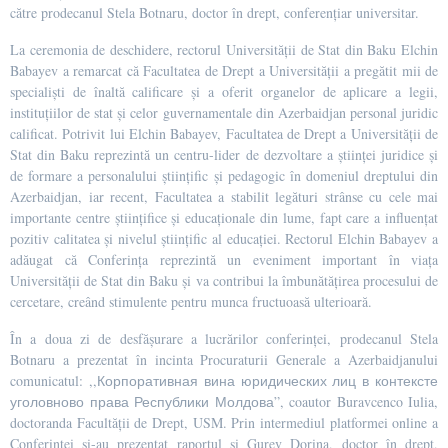
către prodecanul Stela Botnaru, doctor în drept, conferențiar universitar.
La ceremonia de deschidere, rectorul Universității de Stat din Baku Elchin
Babayev a remarcat că Facultatea de Drept a Universității a pregătit mii de
specialiști de înaltă calificare și a oferit organelor de aplicare a legii,
instituțiilor de stat și celor guvernamentale din Azerbaidjan personal juridic
calificat. Potrivit lui Elchin Babayev, Facultatea de Drept a Universității de
Stat din Baku reprezintă un centru-lider de dezvoltare a științei juridice și
de formare a personalului științific și pedagogic în domeniul dreptului din
Azerbaidjan, iar recent, Facultatea a stabilit legături strânse cu cele mai
importante centre științifice și educaționale din lume, fapt care a influențat
pozitiv calitatea și nivelul științific al educației. Rectorul Elchin Babayev a
adăugat că Conferința reprezintă un eveniment important în viața
Universității de Stat din Baku și va contribui la îmbunătățirea procesului de
cercetare, creând stimulente pentru munca fructuoasă ulterioară.
În a doua zi de desfășurare a lucrărilor conferinței, prodecanul Stela
Botnaru a prezentat în incinta Procuraturii Generale a Azerbaidjanului
comunicatul: ,,Корпоративная вина юридических лиц в контексте
уголовново права Республики Молдова”, coautor Buravcenco Iulia,
doctoranda Facultății de Drept, USM. Prin intermediul platformei online a
Conferinței și-au prezentat raportul și Gurev Dorina, doctor în drept,