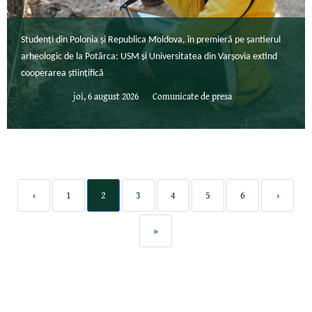
Studenți din Polonia și Republica Moldova, în premieră pe șantierul
arheologic de la Potârca: USM și Universitatea din Varșovia extind
cooperarea științifică
joi, 6 august 2026
Comunicate de presa
‹
1
2
3
4
5
6
›
»