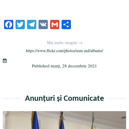
Fa
T
Te
V
G
Pa
ce
wi
le
K
m
rt
bo
tte
gr
ail
aj
Mai multe imagini →
ok
r
a
ea
https://www.flickr.com/photos/usm-md/albums/
m
ză
Published
marți, 28 decembrie 2021
Anunțuri și Comunicate