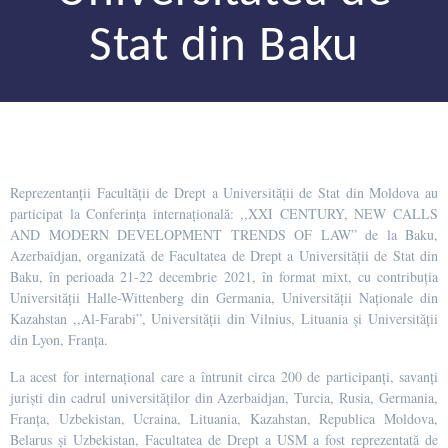
Stat din Baku
Reprezentanții Facultății de Drept a Universității de Stat din Moldova au
participat la Conferința internațională: ,,XXI CENTURY, NEW CALLS
AND MODERN DEVELOPMENT TRENDS OF LAW” de la Baku,
Azerbaidjan, organizată de Facultatea de Drept a Universității de Stat din
Baku, în perioada 21-22 decembrie 2021, în format mixt, cu contribuția
Universității Halle-Wittenberg din Germania, Universității Naționale din
Kazahstan ,,Al-Farabi”, Universității din Vilnius, Lituania și Universității
din Lyon, Franța.
La acest for internațional care a întrunit circa 200 de participanți, savanți
juriști din cadrul universităților din Azerbaidjan, Turcia, Rusia, Germania,
Franța, Uzbekistan, Ucraina, Lituania, Kazahstan, Republica Moldova,
Belarus și Uzbekistan, Facultatea de Drept a USM a fost reprezentată de