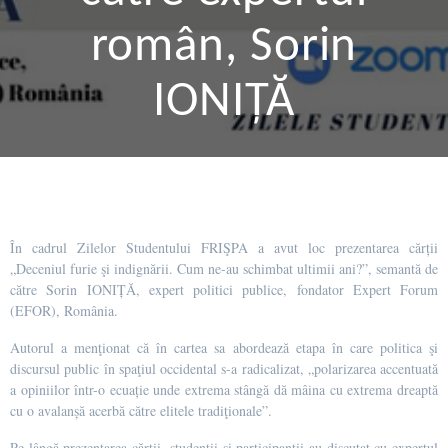
român, Sorin
IONIȚĂ
În cadrul Zilelor Studentului FRIŞPA a avut loc prezentarea cărții
„Deceniul furie şi indignării. Cum ne-au schimbat ultimii ani?”, semantă de
către Sorin IONIȚĂ, expert politici publice, fondator Expert Forum
(EFOR), România.
Autorul a menţionat că în cartea sa abordează etapa în care politica şi
discursul public în spaţiul occidental s-a radicalizat, „polarizarea accentuată
a opiniilor într-o ecuație unde extrema stângă dă mâina cu extrema dreaptă
cu o avalanșă acerbă către elitele tradiţionale”.
Pe lângă prezentarea cărții, studenții și participanții au discutat cu expertul