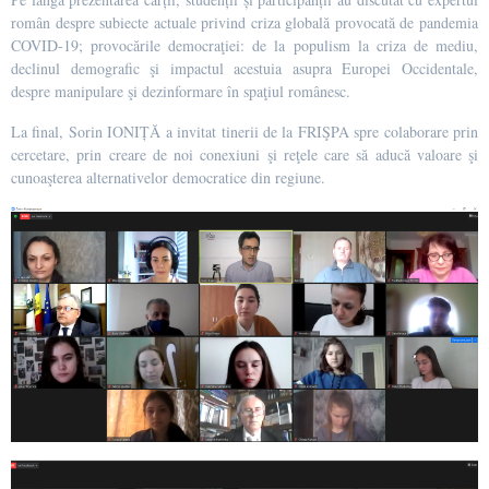
român despre subiecte actuale privind criza globală provocată de pandemia
COVID-19; provocările democraţiei: de la populism la criza de mediu,
declinul demografic şi impactul acestuia asupra Europei Occidentale,
despre manipulare şi dezinformare în spaţiul românesc.
La final, Sorin IONIȚĂ a invitat tinerii de la FRIŞPA spre colaborare prin
cercetare, prin creare de noi conexiuni şi reţele care să aducă valoare şi
cunoaşterea alternativelor democratice din regiune.