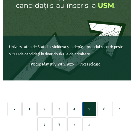
Universitatea de Stat din Moldova și-a depășit propriul record: peste
5.500 de candidați în doar două zile de admitere
Wednesday July 29th, 2026
Press release
‹
1
2
3
4
5
6
7
8
9
›
»