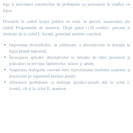
lege și activitatea consilierilor de probațiune cu persoanele în conflict cu
legea.
Discuțiile în cadrul lecției publice au vizat, în special, masteranzii din
cadrul Programului de masterat, Drept penal (120 credite), precum și
studenții de la ciclul I, licență, generând anumite concluzii:
Importanța diversificării, în continuare, a alternativelor la detenție în
legea penală națională;
Încurajarea aplicării alternativelor la detenție de către procurori și
judecători în privința făptuitorilor minori și adulți;
Asigurarea dialogului constant între reprezentanții mediului academic și
practicieni pe segmentul justiției penale;
Abordarea probațiunii ca instituție juridico-penală atât la ciclul I,
licență, cât și la ciclul II, masterat.