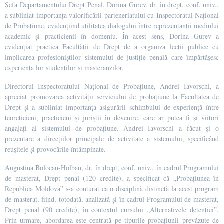
Șefa Departamentului Drept Penal, Dorina Gurev, dr. în drept, conf. univ.,
a subliniat importanța valorificării parteneriatului cu Inspectoratul Național
de Probațiune, evidențiind utilitatea dialogului între reprezentanții mediului
academic și practicienii în domeniu. În acest sens, Dorina Gurev a
evidențiat practica Facultății de Drept de a organiza lecții publice cu
implicarea profesioniștilor sistemului de justiție penală care împărtășesc
experiența lor studenților și masteranzilor.
Directorul Inspectoratului Național de Probațiune, Andrei Iavorschi, a
apreciat promovarea activității serviciului de probațiune la Facultatea de
Drept și a subliniat importanța asigurării schimbului de experiență între
teoreticieni, practicieni și juriștii în devenire, care ar putea fi și viitori
angajați ai sistemului de probațiune. Andrei Iavorschi a făcut și o
prezentare a direcțiilor principale de activitate a sistemului, specificând
reușitele și provocările întâmpinate.
Augustina Bolocan-Holban, dr. în drept, conf. univ., în cadrul Programului
de masterat, Drept penal (120 credite), a specificat că „Probațiunea în
Republica Moldova” s-a conturat ca o disciplină distinctă la acest program
de masterat, fiind, totodată, analizată și în cadrul Programului de masterat,
Drept penal (90 credite), în contextul cursului „Alternativele detenției”.
Prin urmare, abordarea este centrată pe tipurile probațiunii prevăzute de