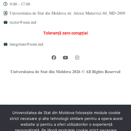
9:00 - 17:00
Universitatea de Stat din Moldova str. Alexei Mateevici 60, MD-2009
rector@usm.md
Toleranță zero corupției
integritate@usm.md
Universitatea de Stat din Moldova 2026 © All Rights Reserved
Universitatea de Stat din Moldova folosește module cookie
strict necesare și alte tehnologii similare pentru a opera acest
®
website și pentru a oferi utilizatorilor o experiență
Oficiul Programare Web al USM
personalizată. Pe lângă modulele cookie strict necesare,