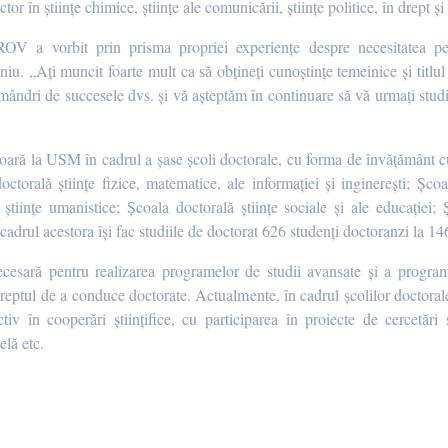
tor în științe chimice, științe ale comunicării, științe politice, în drept și 
OV a vorbit prin prisma propriei experiențe despre necesitatea perf
u. „Ați muncit foarte mult ca să obțineți cunoștințe temeinice și titlul 
ndri de succesele dvs. și vă așteptăm în continuare să vă urmați studii
oară la USM în cadrul a șase școli doctorale, cu forma de învățământ cu 
torală științe fizice, matematice, ale informației și inginerești; Școa
tiințe umanistice; Școala doctorală științe sociale și ale educației; 
adrul acestora își fac studiile de doctorat 626 studenți doctoranzi la 146 s
cesară pentru realizarea programelor de studii avansate și a programe
u dreptul de a conduce doctorate. Actualmente, în cadrul școlilor docto
activ în cooperări științifice, cu participarea în proiecte de cercetări 
elă etc.