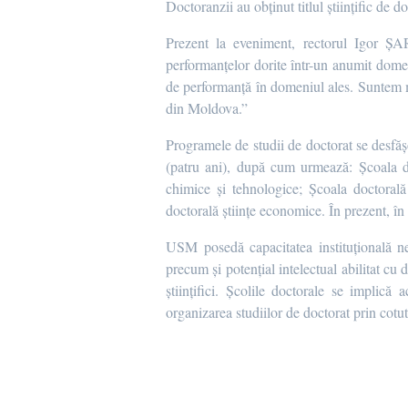
Doctoranzii au obținut titlul științific de doc
Prezent la eveniment, rectorul Igor ȘAR
performanțelor dorite într-un anumit domeni
de performanță în domeniul ales. Suntem mâ
din Moldova.”
Programele de studii de doctorat se desfăș
(patru ani), după cum urmează: Școala doc
chimice și tehnologice; Școala doctorală ș
doctorală științe economice. În prezent, în c
USM posedă capacitatea instituțională ne
precum și potențial intelectual abilitat c
științifici. Școlile doctorale se implică 
organizarea studiilor de doctorat prin cotut