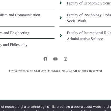
Faculty of Economic Scienc
nalism and Communication
Faculty of Psychology, Ped
Social Work
ics and Engineering
Faculty of International Rela
Administrative Sciences
ory and Philosophy
Universitatea de Stat din Moldova 2026 © All Rights Reserved
t necesare și alte tehnologii similare pentru a opera acest website și pe