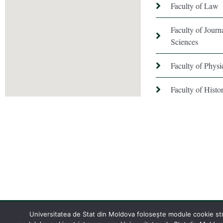
Faculty of Law
Faculty of Jour
Sciences
Faculty of Phys
Faculty of Hist
Universitatea de Stat din Moldova folosește module cookie stric