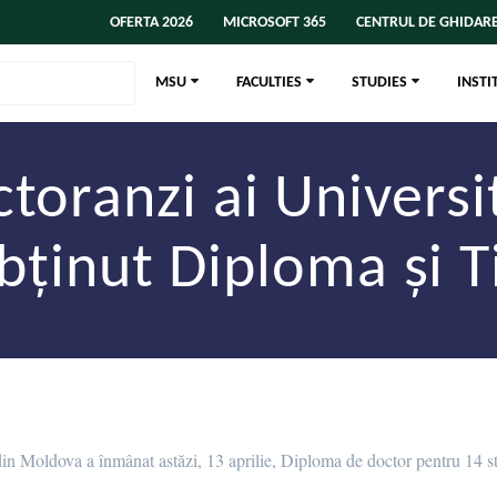
OFERTA 2026
MICROSOFT 365
CENTRUL DE GHIDARE
MSU
FACULTIES
STUDIES
INSTI
toranzi ai Universit
ținut Diploma și Ti
at din Moldova a înmânat astăzi, 13 aprilie, Diploma de doctor pentru 14 s