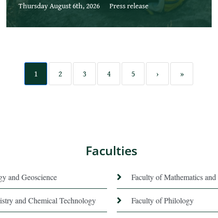
Thursday August 6th, 2026
Press release
1
2
3
4
5
›
»
Faculties
ogy and Geoscience
Faculty of Mathematics and 
istry and Chemical Technology
Faculty of Philology