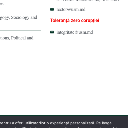
es
rector@usm.md
agogy, Sociology and
Toleranță zero corupției
integritate@usm.md
tions, Political and
ntru a oferi utilizatorilor o experiență personalizată. Pe lângă