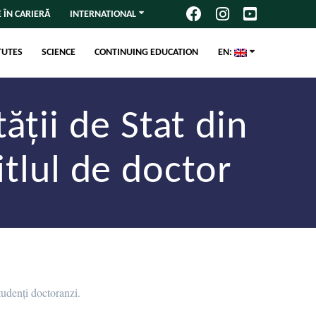
 ÎN CARIERĂ
INTERNATIONAL
TUTES
SCIENCE
CONTINUING EDUCATION
EN:
ății de Stat din
tlul de doctor
tudenți doctoranzi.