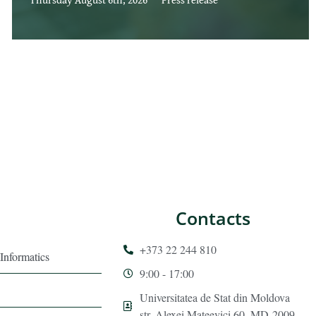
Contacts
+373 22 244 810
Informatics
9:00 - 17:00
Universitatea de Stat din Moldova
str. Alexei Mateevici 60, MD-2009