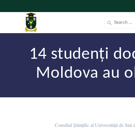
14 studenți doc
Moldova au ob
Consiliul Științific al Universității de St