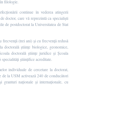
în filologie.
ecționării continue în vederea atingerii
de doctor, care vă reprezintă ca specialiști
le de postdoctorat la Universitatea de Stat
frecvență (trei ani) și cu frecvență redusă
la doctorală științe biologice, geonomice,
Școala doctorală științe juridice și Școala
pecialități științifice acreditate.
lor individuale de cercetare la doctorat,
rale de la USM activează 240 de conducători
și granturi naționale și internaționale, cu