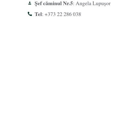
Șef căminul Nr.5
: Angela Lupușor
Tel
: +373 22 286 038