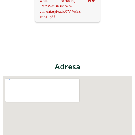
while retrieving PDF
"https://usm.md/wp-
content/uploads/CV-Volcu-
Irina-.pdf".
Adresa