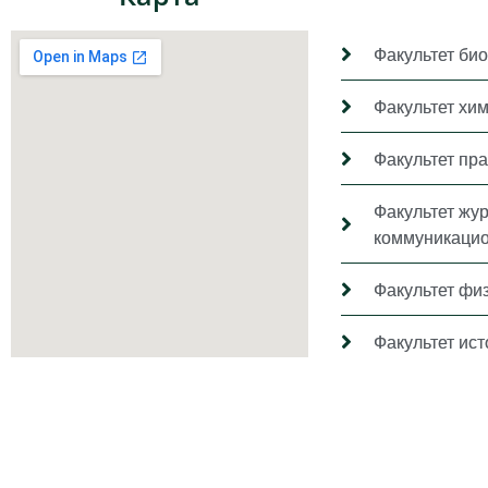
Факультет био
Факультет хи
Факультет пр
Факультет жу
коммуникацио
Факультет фи
Факультет ис