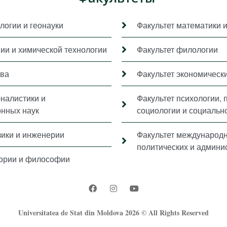
логии и геонауки
Факультет математики 
мии и химической технологии
Факультет филологии
ава
Факультет экономически
рналистики и
Факультет психологии, 
нных наук
социологии и социальн
зики и инженерии
Факультет международ
политических и админи
тории и философии
Universitatea de Stat din Moldova 2026 © All Rights Reserved