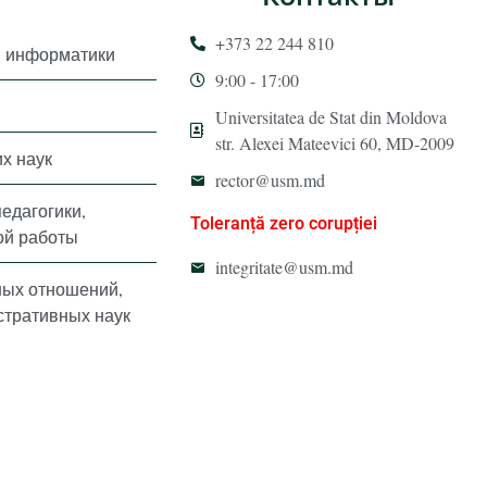
+373 22 244 810
и информатики
9:00 - 17:00
Universitatea de Stat din Moldova
str. Alexei Mateevici 60, MD-2009
х наук
rector@usm.md
педагогики,
Toleranță zero corupției
ой работы
integritate@usm.md
ных отношений,
стративных наук