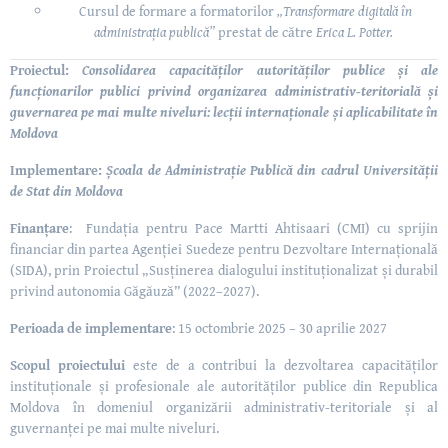
Cursul de formare a formatorilor
„Transformare digitală în
administrația publică”
prestat de către
Erica L. Potter.
Proiectul:
Consolidarea capacităților autorităților publice și ale
funcționarilor publici privind organizarea administrativ-teritorială și
guvernarea pe mai multe niveluri: lecții internaționale și aplicabilitate în
Moldova
Implementare:
Școala de Administrație Publică din cadrul
Universității
de Stat din Moldova
Finanțare
:
Fundația pentru Pace Martti Ahtisaari (CMI) cu sprijin
financiar din partea Agenției Suedeze pentru Dezvoltare Internațională
(SIDA), prin Proiectul „Susținerea dialogului instituționalizat și durabil
privind autonomia Găgăuză” (2022–2027).
Perioada de implementare
: 15 octombrie 2025 – 30 aprilie 2027
Scopul proiectului
este
de a contribui la dezvoltarea capacităților
instituționale și profesionale ale autorităților publice din Republica
Moldova în domeniul organizării administrativ-teritoriale și al
guvernanței pe mai multe niveluri.