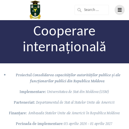
Cooperare
internațională
Proiectul
Consolidarea capacităților autorităților publice și ale
funcționarilor publici din Republica Moldova
Implementare:
Universitatea de Stat din Moldova (USM)
Parteneriat:
Departamentul de Stat al Statelor Unite ale Americii
Finanțare
:
Ambasada Statelor Unite ale Americii în Republica Moldova
Perioada de implementare
: 03
aprilie 2024 – 01 aprilie 2027