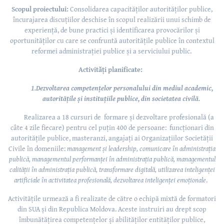
Scopul proiectului:
Consolidarea capacităților autorităților publice,
încurajarea discuțiilor deschise în scopul realizării unui schimb de
experiență, de bune practici și identificarea provocărilor și
oportunităților cu care se confruntă autoritățile publice în contextul
reformei administrației publice și a serviciului public.
Activități planificate:
1.Dezvoltarea competențelor personalului din mediul academic,
autoritățile și instituțiile publice, din societatea civilă.
Realizarea a
18 cursuri de formare și dezvoltare profesională (a
câte 4 zile fiecare) pentru cel puțin 400 de persoane:
funcționari din
autoritățile publice, masteranzi, angajați ai Organizațiilor Societății
Civile în domeniile:
management și leadership, comunicare în administrația
publică, managementul performanței în administrația publică, managementul
calității în administrația publică, transformare digitală, utilizarea inteligenței
artificiale în activitatea profesională,
dezvoltarea inteligenței emoționale
.
Activitățile urmează a fi realizate de către o echipă mixtă de formatori
din SUA și din Republica Moldova. Aceste instruiri au drept scop
îmbunătățirea competențelor și abilităților entităților publice,