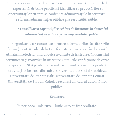
încurajarea discuțiilor deschise în scopul realizării unui schimb de
experiență, de bune practici și identificarea provocărilor și
oportunităților cu care se confruntă administrațiile în contextul
reformei administrației publice și a serviciului public.
2.Consolidarea capacităților echipei de formatori în domeniul
administrației publice și managementului public.
Organizarea a 6 cursuri de formare a formatorilor (a câte 5 zile
fiecare) pentru cadre didactice, formatori practicieni
în domeniul
utilizării metodelor andragogice avansate de instruire, în domeniul
comunicării și motivării în instruire.
Cursurile vor fi ținute de către
experți din SUA pentru personal care manifestă interes pentru
activități de formare din cadrul Universității de Stat din Moldova,
Universității de Stat din Bălți, Universității de Stat din Comrat,
Universității de Stat din Cahul, precum și din cadrul autorităților
publice
.
Realizări:
În perioada iunie 2024 – iunie 2025 au fost realizate: