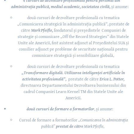
4 cursuri de dezvoltare profesională pentru personal din
administrația publică, mediul academic, societatea civilă,
și anume:
două cursuri de dezvoltare profesională cu tematica
„Comunicarea strategică în administrația publică”,
prestate de
către
Mark Pfeifle,
fondatorul și președintele Companiei de
strategie și comunicare „Off the Record Strategies” din Statele
Unite ale Americii, fost
asistent adjunct al Președintelui SUA și
consilier adjunct pe probleme de securitate națională pentru
comunicare strategică și sensibilizare globală,
două cursuri de dezvoltare profesională cu tematica
„Transformare digitală. Utilizarea inteligenței artificiale în
activitatea profesională”,
prestate de către
Erica L. Potter,
directoarea Dераrtаmеntului Dezvoltarea businеssului din
cadrul Companiei Lеаrn Кеrnеl ТМ din Statele Unite ale
Americii.
două cursuri de formare a formatorilor
, și anume:
Cursul de formare a formatorilor
„Comunicarea în administrația
publică”
prestat de către
Mark Pfeifle,