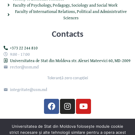
Faculty of Psychology, Pedagogy, Sociology and Social Work
Faculty of International Relations, Political and Administrative
Sciences
Contacts
+373 22 244 810
9:00 - 17:00
Universitatea de Stat din Moldova str. Alexei Mateevici 60, MD-2009
rector@usm.md
Toleranță zero corupției
integritate@usm.md
Universitatea de Stat din Moldova 2026 © All Rights Reserved
Universitatea de Stat din Moldova folosește module cookie
strict necesare și alte tehnologii similare pentru a opera acest