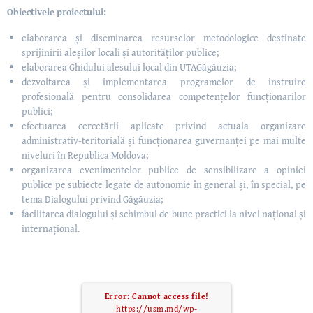
Obiectivele proiectului:
elaborarea și diseminarea resurselor metodologice destinate
sprijinirii aleșilor locali și autorităților publice;
elaborarea Ghidului alesului local din UTAGăgăuzia;
dezvoltarea și implementarea programelor de instruire
profesională pentru consolidarea competențelor funcționarilor
publici;
efectuarea cercetării aplicate privind actuala organizare
administrativ-teritorială și funcționarea guvernanței pe mai multe
niveluri în Republica Moldova;
organizarea evenimentelor publice de sensibilizare a opiniei
publice pe subiecte legate de autonomie în general și, în special, pe
tema Dialogului privind Găgăuzia;
facilitarea dialogului și schimbul de bune practici la nivel național și
internațional.
Error: Cannot access file!
https://usm.md/wp-