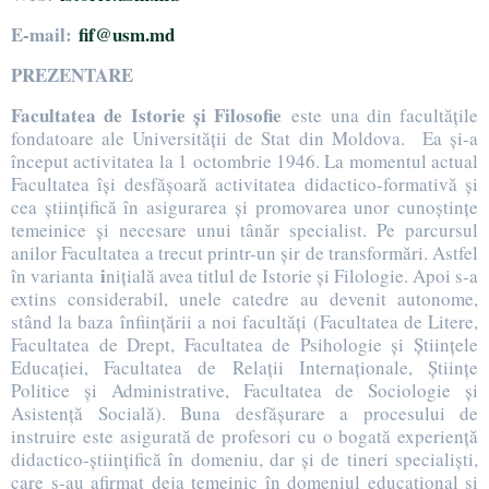
E-mail:
fif@usm.md
PREZENTARE
Facultatea de Istorie şi Filosofie
este una din facultăţile
fondatoare ale Universităţii de Stat din Moldova. Ea şi-a
început activitatea la 1 octombrie 1946. La momentul actual
Facultatea îşi desfăşoară activitatea didactico-formativă şi
cea ştiinţifică în asigurarea şi promovarea unor cunoştinţe
temeinice şi necesare unui tânăr specialist. Pe parcursul
anilor Facultatea a trecut printr-un şir de transformări. Astfel
i
în varianta
niţială avea titlul de Istorie şi Filologie. Apoi s-a
extins considerabil, unele catedre au devenit autonome,
stând la baza înfiinţării a noi facultăţi (Facultatea de Litere,
Facultatea de Drept, Facultatea de Psihologie şi Ştiinţele
Educaţiei, Facultatea de Relaţii Internaţionale, Ştiinţe
Politice şi Administrative, Facultatea de Sociologie şi
Asistenţă Socială). Buna desfăşurare a procesului de
instruire este asigurată de profesori cu o bogată experienţă
didactico-ştiinţifică în domeniu, dar şi de tineri specialişti,
care s-au afirmat deja temeinic în domeniul educaţional şi