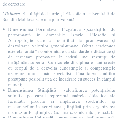
de cercetare.
Misiunea
Facultăţii de Istorie şi Filosofie a Universităţii de
Stat din Moldova este una plurivalentă:
Dimensiunea Formativă
– Pregătirea specialiştilor de
performanţă în domeniile Istorie, Filosofie şi
Antropologie care ar contribui la promovarea şi
dezvoltarea valorilor general-umane. Oferta academică
este elaborată în conformitate cu standardele didactice şi
de cercetare promovate în cadrul unei instituţii de
învăţământ superior. Curriculele disciplinare sunt create
cu scopul de a dezvolta cunoştinţele şi competenţele
necesare unui tânăr specialist. Finalitatea studiilor
presupune posibilitatea de încadrare cu succes în câmpul
muncii;
Dimensiunea Ştiinţifică
– valorificarea potenţialului
ştiinţific pe care-l reprezintă cadrele didactice ale
facultăţii precum şi implicarea studenţilor şi
masteranzilor în activitatea ştiinţifică prin organizarea
manifestărilor ştiinţifice (seminare, conferinţe, proiecte);
Dimensiunea Culturală
– promovarea valorilor general-