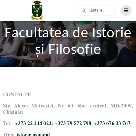
Facultatea de Istorie
şi Filosofie
CONTACTE
Str. Alexei Mateevici, Nr. 60, bloc central, MD-2009,
Chişinău
Tel:
+373 22 244 022
;
+373 79 572 798
,
+373 676 33 767
Web:
istorie.usm.md