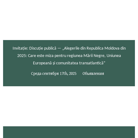
Invitație: Discuție publică — „Alegerile din Republica Moldova din
2025: Care este miza pentru regiunea Mării Negre, Uniunea
Europeană și comunitatea transatlantică”
Среда сентября 17th, 2025
Обьявления