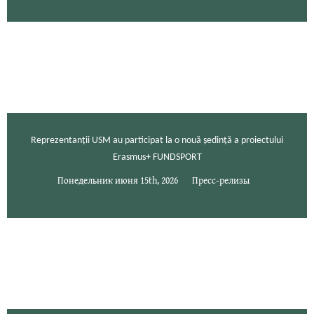
Reprezentanții USM au participat la o nouă ședință a proiectului
Erasmus+ FUNDSPORT
Понедельник июня 15th, 2026
Пресс-релизы