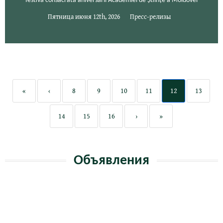
festivă consacrată aniversării Academiei de Științe a Moldovei
Пятница июня 12th, 2026
Пресс-релизы
«
‹
8
9
10
11
12
13
14
15
16
›
»
Объявления