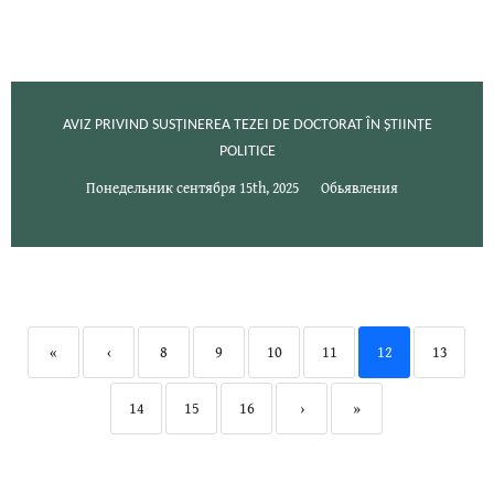
AVIZ PRIVIND SUSȚINEREA TEZEI DE DOCTORAT ÎN ȘTIINȚE
POLITICE
Понедельник сентября 15th, 2025
Обьявления
«
‹
8
9
10
11
12
13
14
15
16
›
»