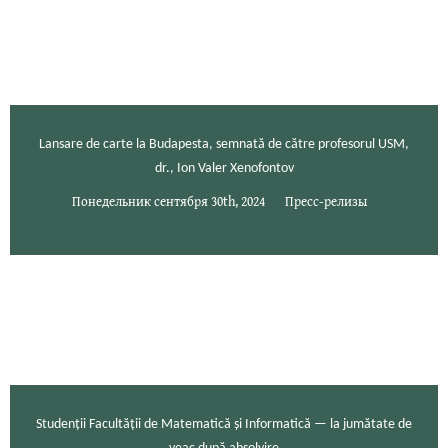
Lansare de carte la Budapesta, semnată de către profesorul USM,
dr., Ion Valer Xenofontov
Понедельник сентября 30th, 2024
Пресс-релизы
Studenții Facultății de Matematică și Informatică — la jumătate de