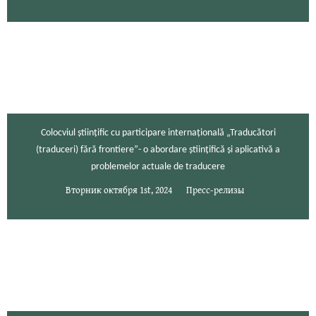
Colocviul științific cu participare internațională „Traducători
(traduceri) fără frontiere”- o abordare științifică și aplicativă a
problemelor actuale de traducere
Вторник октября 1st, 2024
Пресс-релизы