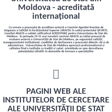
Moldova - acreditată
internațional
Ca urmare a procesului de acreditare externă a Comisiei Agenției Române de
Asigurare a Calității în Învățământul Superior (ARACIS) în cadrul proiectului QFORTE,
Consiliul ARACIS a validat calificativul ACREDITARE pentru Universitatea de Stat din
Moldova. În perioada 29-31 mai membrii comisiei ARACIS au inițiat procesul de
evaluare externă a Universității de Stat din Moldova, pe segmentul calității,
managementului instituțional, condițiilor de desfășurare a procesului didactic cât și de
administrare. Universitatea de Stat din Moldova apreciază profesionalismul și
calitatea fiind o instituție cu tradiții și valori, orientându-se spre dezvoltarea
potențialului științific în domeniile de formare a specialiştilor.
PAGINI WEB ALE
INSTITUTELOR DE CERCETARE
ALE UNIVERSITĂȚII DE STAT