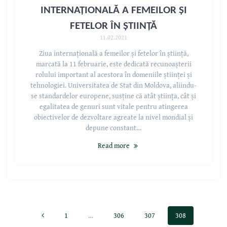
INTERNAȚIONALĂ A FEMEILOR ȘI
FETELOR ÎN ȘTIINȚĂ
11.02.2021
Ziua internațională a femeilor și fetelor în știință,
marcată la 11 februarie, este dedicată recunoașterii
rolului important al acestora în domeniile științei și
tehnologiei. Universitatea de Stat din Moldova, aliindu-
se standardelor europene, susține că atât știința, cât și
egalitatea de genuri sunt vitale pentru atingerea
obiectivelor de dezvoltare agreate la nivel mondial și
depune constant…
Read more
1
…
306
307
308