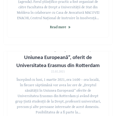
(agenda). Forul științifico-practic a fost organizat de
către Facultatea de Drept a Universității de Stat din
Moldova în colaborare cu Casa de Avocatură MACOVEI
ENACHI, Centrul Național de Instruire în Insolvență…
Read more
Invitație la curs: „Dreptul sănătății în
Uniunea Europeană”, oferit de
Universitatea Erasmus din Rotterdam
22.02.2021
Începând cu luni, 1 martie 2021, ora 14:00 – ora locală,
în fiecare săptămână vor avea loc ore de ,,Dreptul
sănătății în Uniunea Europeană” oferite de
Universitatea Erasmus din Rotterdam și având drept
grup țintă studenții de la Drept, profesorii universitari,
precum și alte persoane interesate de acest domeniu.
Posibilitatea de a fi parte la…