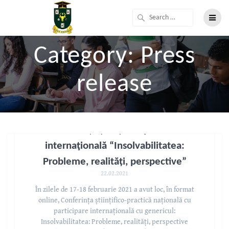
Category:
Press
release
Conferința științifico-practică
internaţională “Insolvabilitatea:
Probleme, realități, perspective”
22.02.2021
În zilele de 17-18 februarie 2021 a avut loc, în format
online, Conferința științifico-practică națională cu
participare internațională cu genericul:
Insolvabilitatea: Probleme, realități, perspective