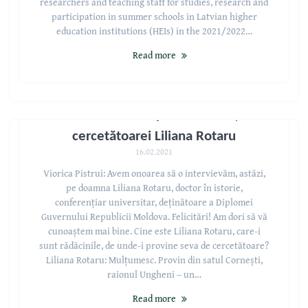
researchers and teaching staff for studies, research and
participation in summer schools in Latvian higher
education institutions (HEIs) in the 2021/2022…
Read more
Istoria ‒ marea pasiune a vieții
cercetătoarei Liliana Rotaru
16.02.2021
Viorica Pistrui: Avem onoarea să o intervievăm, astăzi,
pe doamna Liliana Rotaru, doctor în istorie,
conferențiar universitar, deținătoare a Diplomei
Guvernului Republicii Moldova. Felicitări! Am dori să vă
cunoaștem mai bine. Cine este Liliana Rotaru, care-i
sunt rădăcinile, de unde-i provine seva de cercetătoare?
Liliana Rotaru: Mulțumesc. Provin din satul Cornești,
raionul Ungheni ‒ un…
Read more