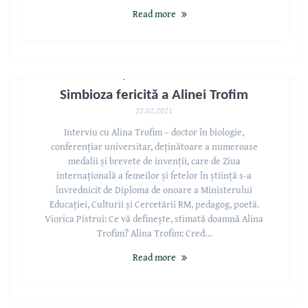
Read more
Polivalența femeilor sec. XXI:
Simbioza fericită a Alinei Trofim
22.02.2021
Interviu cu Alina Trofim – doctor în biologie,
conferențiar universitar, deținătoare a numeroase
medalii și brevete de invenții, care de Ziua
internațională a femeilor și fetelor în știință s-a
învrednicit de Diploma de onoare a Ministerului
Educației, Culturii și Cercetării RM, pedagog, poetă.
Viorica Pistrui: Ce vă definește, stimată doamnă Alina
Trofim? Alina Trofim: Cred…
Read more