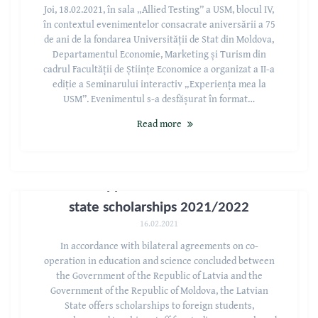
Joi, 18.02.2021, în sala „Allied Testing” a USM, blocul IV,
în contextul evenimentelor consacrate aniversării a 75
de ani de la fondarea Universității de Stat din Moldova,
Departamentul Economie, Marketing și Turism din
cadrul Facultății de Științe Economice a organizat a II-a
ediție a Seminarului interactiv „Experiența mea la
USM”. Evenimentul s-a desfășurat în format…
Read more
Call for applications for the Latvian
state scholarships 2021/2022
16.02.2021
In accordance with bilateral agreements on co-
operation in education and science concluded between
the Government of the Republic of Latvia and the
Government of the Republic of Moldova, the Latvian
State offers scholarships to foreign students,