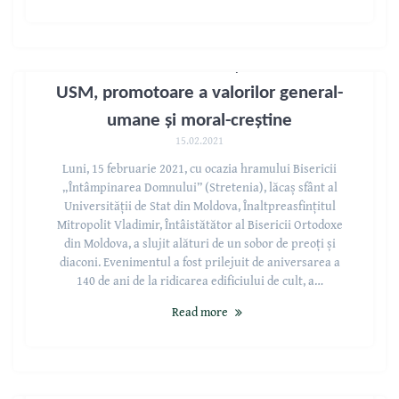
Facultatea de Istorie și Filosofie a
USM, promotoare a valorilor general-
umane și moral-creștine
15.02.2021
Luni, 15 februarie 2021, cu ocazia hramului Bisericii
„Întâmpinarea Domnului” (Stretenia), lăcaș sfânt al
Universității de Stat din Moldova, Înaltpreasfințitul
Mitropolit Vladimir, Întâistătător al Bisericii Ortodoxe
din Moldova, a slujit alături de un sobor de preoți și
diaconi. Evenimentul a fost prilejuit de aniversarea a
140 de ani de la ridicarea edificiului de cult, a…
Read more
11 FEBRUARIE – ZIUA