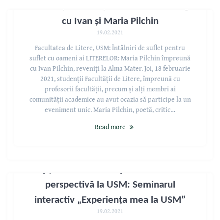
Studenții Facultății de Litere în dialog
cu Ivan și Maria Pilchin
19.02.2021
Facultatea de Litere, USM: Întâlniri de suflet pentru
suflet cu oameni ai LITERELOR: Maria Pilchin împreună
cu Ivan Pilchin, reveniți la Alma Mater. Joi, 18 februarie
2021, studenții Facultății de Litere, împreună cu
profesorii facultății, precum și alți membri ai
comunității academice au avut ocazia să participe la un
eveniment unic. Maria Pilchin, poetă, critic…
Read more
Opțiuni de formare profesională cu
perspectivă la USM: Seminarul
interactiv „Experiența mea la USM”
19.02.2021